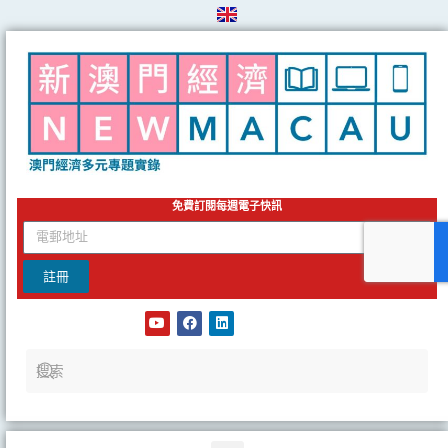
Skip
to
content
免費訂閱每週電子快訊
email
註冊
Y
F
L
o
a
i
u
c
n
t
e
k
u
b
e
b
o
d
e
o
i
k
n