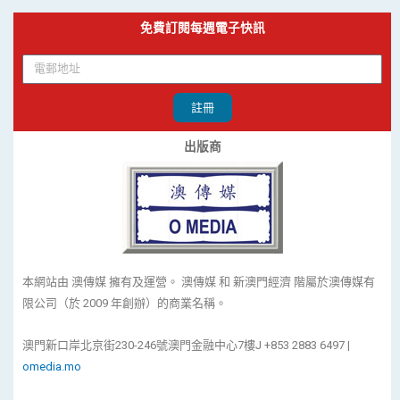
免費訂閱每週電子快訊
註冊
出版商
本網站由 澳傳媒 擁有及運營。 澳傳媒 和 新澳門經濟 階屬於澳傳媒有
限公司（於 2009 年創辦）的商業名稱。
澳門新口岸北京街230-246號澳門金融中心7樓J +853 2883 6497 |
omedia.mo