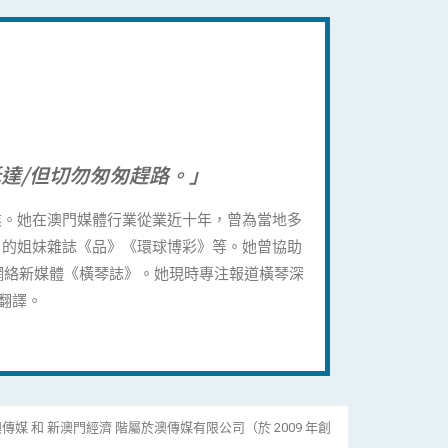
達/但切勿匆匆趕路。」
業。她在澳門媒體行業從業近十年，曾為當地多
》的姐妹雜誌《品》《環球博彩》等。她曾協助
網絡新媒體《橫琴誌》。她現時專注報道橫琴深
翻譯。
傳媒 和 新澳門經濟 階屬於澳傳媒有限公司（於 2009 年創