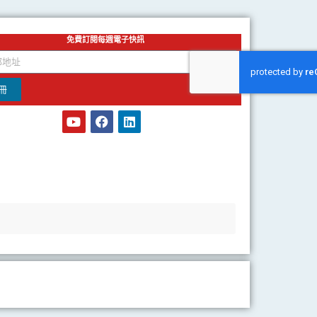
免費訂閱每週電子快訊
冊
Y
F
L
o
a
i
u
c
n
t
e
k
u
b
e
b
o
d
e
o
i
k
n