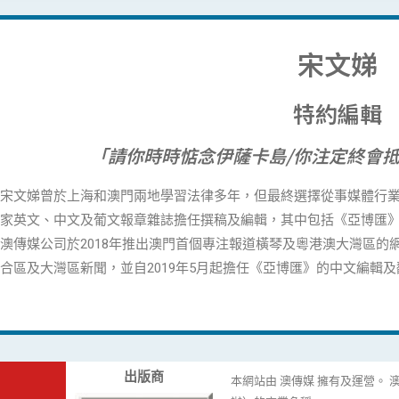
宋文娣
特約編輯
「請你時時惦念伊薩卡島/你注定終會抵
宋文娣曾於上海和澳門兩地學習法律多年，但最終選擇從事媒體行
家英文、中文及葡文報章雜誌擔任撰稿及編輯，其中包括《亞博匯
澳傳媒公司於2018年推出澳門首個專注報道橫琴及粵港澳大灣區的
合區及大灣區新聞，並自2019年5月起擔任《亞博匯》的中文編輯及
出版商
本網站由 澳傳媒 擁有及運營。 澳