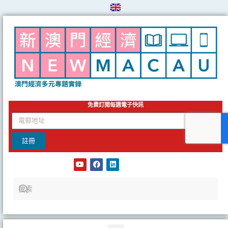
Skip
to
content
免費訂閱每週電子快訊
email
註冊
Y
F
L
o
a
i
u
c
n
t
e
k
u
b
e
b
o
d
e
o
i
k
n