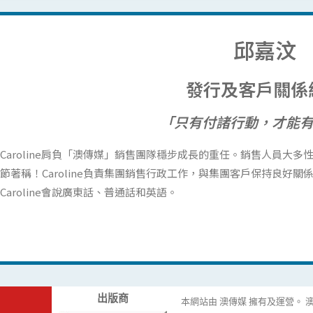
邱嘉汶
發行及客戶關係
「只有付諸行動，才能
Caroline肩負「澳傳媒」銷售團隊穩步成長的重任。銷售人員大
節著稱！Caroline負責集團銷售行政工作，與集團客戶保持良好
Caroline會說廣東話、普通話和英語。
出版商
本網站由 澳傳媒 擁有及運營。 澳