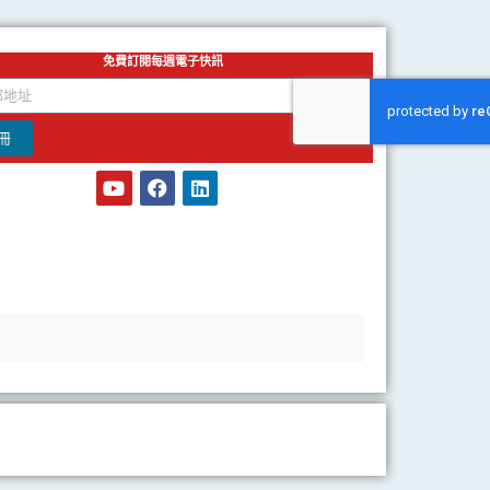
免費訂閱每週電子快訊
冊
Y
F
L
o
a
i
u
c
n
t
e
k
u
b
e
b
o
d
e
o
i
k
n