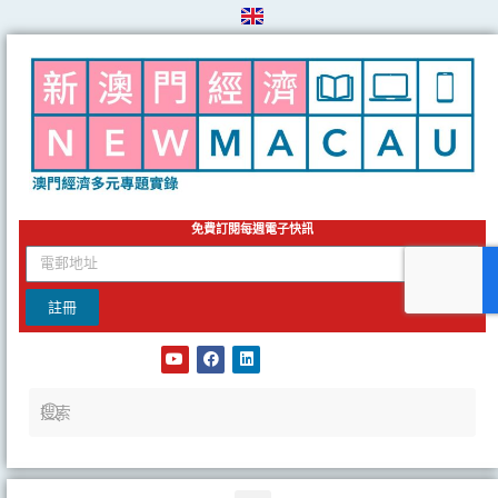
Skip
to
content
免費訂閱每週電子快訊
email
註冊
Y
F
L
o
a
i
u
c
n
t
e
k
u
b
e
b
o
d
e
o
i
k
n