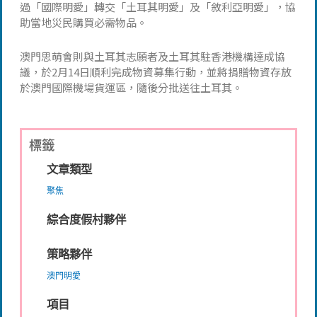
過「國際明愛」轉交「土耳其明愛」及「敘利亞明愛」，協
助當地災民購買必需物品。
澳門思萌會則與土耳其志願者及土耳其駐香港機構達成協
議，於2月14日順利完成物資募集行動，並將捐贈物資存放
於澳門國際機場貨運區，隨後分批送往土耳其。
標籤
文章類型
聚焦
綜合度假村夥伴
策略夥伴
澳門明愛
項目