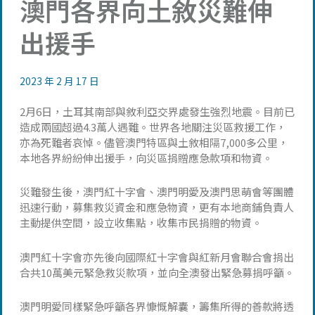
澳門各界向土敘災難伸
出援手
2023 年 2 月 17 日
2月6日，土耳其南部與敘利亞交界處發生強烈地震。目前已
造成兩國超過4.3萬人遇難。世界各地關注災區救援工作，
亦為死難者哀悼。儘管澳門特區與土敘相隔7,000多公里，
本地各界紛紛伸出援手，向災區捐贈應急款項和物資。
災難發生後，澳門紅十字會、澳門明愛及澳門思萌會等團體
迅速行動，募集救災資金和應急物資，更有本地商鋪負責人
主動提供空間，設立收集點，收集市民捐贈的物資。
澳門紅十字會亦先後向國際紅十字會與紅新月會聯合會捐出
合共10萬美元緊急救災款項，並向全澳發出緊急募捐呼籲。
澳門明愛同樣緊急呼籲各界慷慨解囊，籌集所得的善款將透