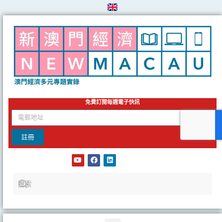
Skip
to
content
免費訂閱每週電子快訊
email
註冊
Y
F
L
o
a
i
u
c
n
t
e
k
u
b
e
b
o
d
e
o
i
k
n