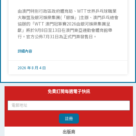
由澳門特別行政區政府體育局、WTT世界乒乓球職業
大聯盟及銀河娛樂集團(「銀娛」)主辦、澳門乒乓總會
協辦的「WTT 澳門冠軍賽2026由銀河娛樂集團呈
獻」將於9月8日至13日在澳門東亞運動會體育館舉
行。官方公佈7月31日為正式門票發售日。
詳細內容
2026 年 8 月 4 日
免費訂閱每週電子快訊
註冊
出版商