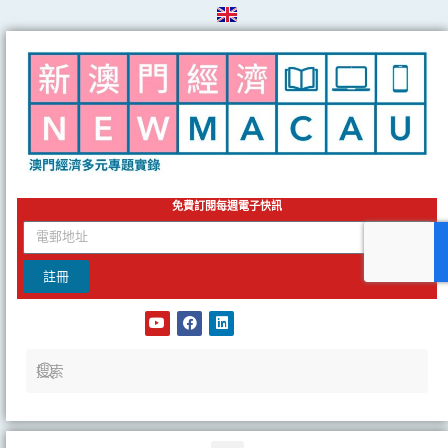
Skip
to
content
免費訂閱每週電子快訊
email
註冊
Y
F
L
o
a
i
u
c
n
t
e
k
u
b
e
b
o
d
e
o
i
k
n