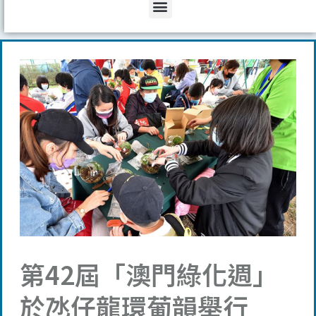
Menu
第42屆「澳門綠化週」
於氹仔龍環葡韻舉行