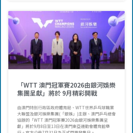
「WTT 澳門冠軍賽2026由銀河娛樂
集團呈獻」將於 9月精彩開戰
由澳門特別行政區政府體育局、WTT世界乒乓球職業
大聯盟及銀河娛樂集團(「銀娛」)主辦、澳門乒乓總會
協辦的「WTT 澳門冠軍賽2026由銀河娛樂集團呈
獻」將於9月8日至13日在澳門東亞運動會體育館舉
行。官方公佈7月31日為正式門票發售日。