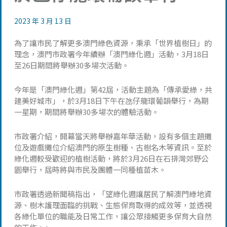
2023 年 3 月 13 日
為了讓市民了解更多澳門綠色資源，秉承「世界植樹日」的
理念，澳門市政署今年續辦「澳門綠化週」活動，3月18日
至26日期間將舉辦30多場次活動。
今年是「澳門綠化週」第42屆，活動主題為「傳承愛綠，共
建美好城市」，於3月18日下午在氹仔龍環葡韻舉行，為期
一星期，期間將舉辦30多場次的體驗活動。
市政署介紹，開幕當天將舉辦嘉年華活動，設有多個主題攤
位及遊戲攤位介紹澳門的原生樹種、古樹名木等資訊。至於
綠化週較受歡迎的植樹活動，將於3月26日在石排灣郊野公
園舉行，屆時將與市民及團體一同種植苗木。
市政署透過新聞稿指出，「望綠化週讓居民了解澳門綠地資
源、樹木護理面臨的挑戰、生態保育取得的成效等，並透視
各綠化單位的職能及日常工作，讓公眾接觸更多保育大自然