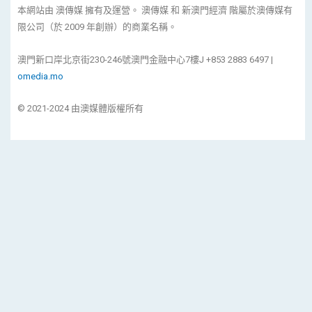
本網站由 澳傳媒 擁有及運營。 澳傳媒 和 新澳門經濟 階屬於澳傳媒有
限公司（於 2009 年創辦）的商業名稱。
澳門新口岸北京街230-246號澳門金融中心7樓J +853 2883 6497 |
omedia.mo
© 2021-2024 由澳媒體版權所有