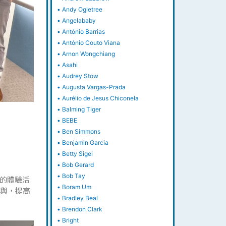
•
Andy Ogletree
•
Angelababy
•
António Barrias
•
António Couto Viana
•
Arnon Wongchiang
•
Asahi
•
Audrey Stow
•
Augusta Vargas-Prada
•
Aurélio de Jesus Chiconela
•
Balming Tiger
•
BEBE
•
Ben Simmons
•
Benjamin Garcia
•
Betty Sigei
•
Bob Gerard
•
Bob Tay
的體驗活
•
Boram Um
參與，提高
•
Bradley Beal
•
Brendon Clark
•
Bright