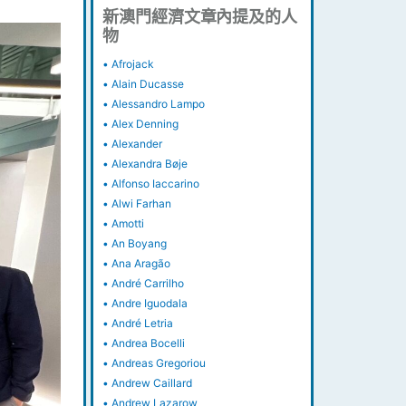
新澳門經濟文章內提及的人
物
•
Afrojack
•
Alain Ducasse
•
Alessandro Lampo
•
Alex Denning
•
Alexander
•
Alexandra Bøje
•
Alfonso Iaccarino
•
Alwi Farhan
•
Amotti
•
An Boyang
•
Ana Aragão
•
André Carrilho
•
Andre Iguodala
•
André Letria
•
Andrea Bocelli
•
Andreas Gregoriou
•
Andrew Caillard
•
Andrew Lazarow