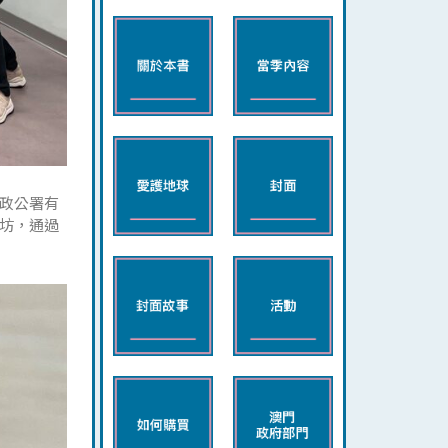
政公署有
坊，通過