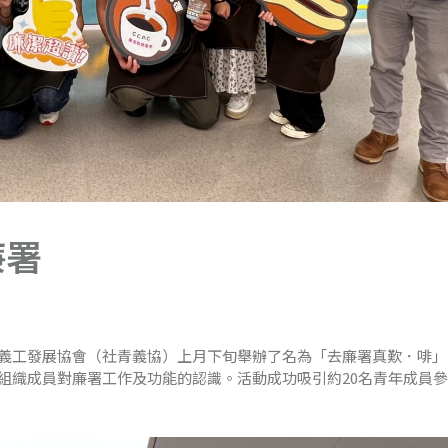
廉署
義工發展協會（社青義協）上月下旬舉辦了名為「去廉署真歎．啡」
組織成員對廉署工作及功能的認識。活動成功吸引約20名青年成員