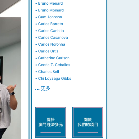
•
Bruno Menard
•
Bruno Moinard
•
Cam Johnson
•
Carlos Barreto
•
Carlos Canhita
•
Carlos Casanova
•
Carlos Noronha
•
Carlos Ortiz
•
Catherine Carlson
•
Cedric Z. Ceballos
•
Charles Bell
•
Chi Loyzaga Gibbs
… 更多