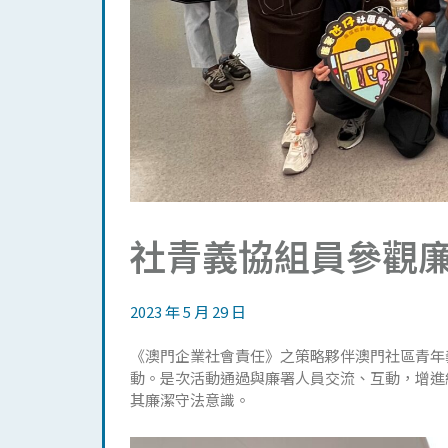
社青義協組員參觀
2023 年 5 月 29 日
《澳門企業社會責任》之策略夥伴澳門社區青年
動。是次活動通過與廉署人員交流、互動，增進
其廉潔守法意識。