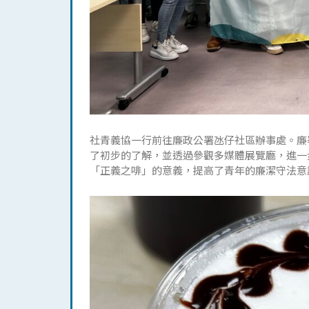
社青義協一行前往廉政公署氹仔社區辦事處。廉
了初步的了解，並透過參觀多媒體展覽廳，進一
「正義之啡」的意義，提高了青年的廉潔守法意