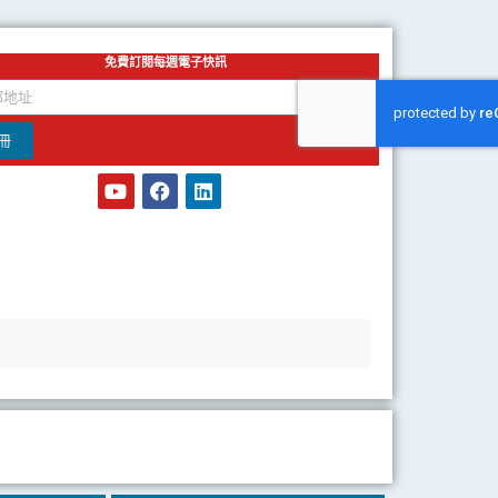
免費訂閱每週電子快訊
冊
Y
F
L
o
a
i
u
c
n
t
e
k
u
b
e
b
o
d
e
o
i
k
n