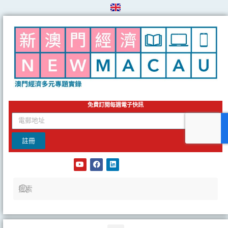
Skip
to
content
免費訂閱每週電子快訊
email
註冊
Y
F
L
o
a
i
u
c
n
t
e
k
u
b
e
b
o
d
e
o
i
k
n