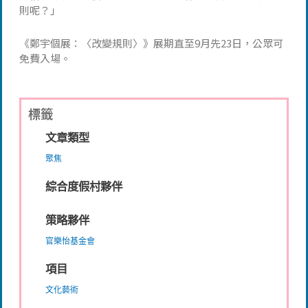
則呢？」
《鄭宇個展：〈改變規則〉》展期直至9月先23日，公眾可
免費入場。
標籤
文章類型
聚焦
綜合度假村夥伴
策略夥伴
官樂怡基金會
項目
文化藝術