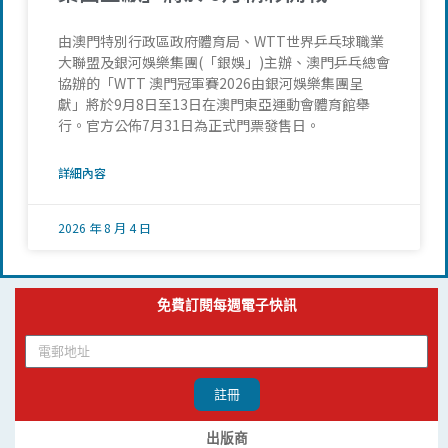
由澳門特別行政區政府體育局、WTT世界乒乓球職業
大聯盟及銀河娛樂集團(「銀娛」)主辦、澳門乒乓總會
協辦的「WTT 澳門冠軍賽2026由銀河娛樂集團呈
獻」將於9月8日至13日在澳門東亞運動會體育館舉
行。官方公佈7月31日為正式門票發售日。
詳細內容
2026 年 8 月 4 日
免費訂閱每週電子快訊
註冊
出版商