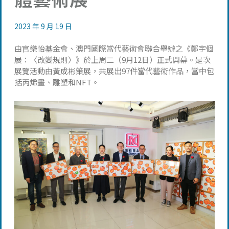
2023 年 9 月 19 日
由官樂怡基金會、澳門國際當代藝術會聯合舉辦之《鄭宇個
展：〈改變規則〉》於上周二（9月12日）正式開幕。是次
展覽活動由黃成彬策展，共展出97件當代藝術作品，當中包
括丙烯畫、雕塑和NFT。