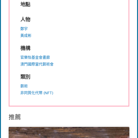
地點
人物
鄭宇
黃成彬
機構
官樂怡基金會畫廊
澳門國際當代藝術會
類別
藝術
非同質化代幣 (NFT)
推薦