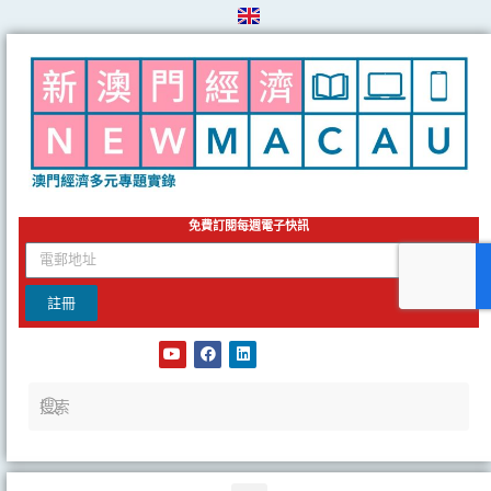
Skip
to
content
免費訂閱每週電子快訊
email
註冊
Y
F
L
o
a
i
u
c
n
t
e
k
u
b
e
b
o
d
e
o
i
k
n