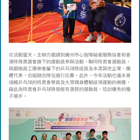
在活動當天，主辦方邀請到廣州市心智障礙者服務協會和香
港特殊奧運會旗下的運動員參與活動，聯同特奧會運動員，
與銀娛員工康樂會屬下的乒乓球隊成員及本澳其他企業、團
體代表，合組融合隊伍進行比賽。此外，今年活動也讓未曾
接觸乒乓球的特奧會學員及大眾親身體驗該項運動的樂趣，
藉此為特奧會乒乓球隊發掘有潛質的運動員，培訓優秀的種
子選手。