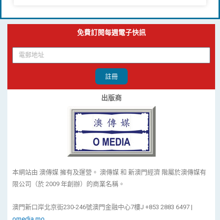
免費訂閱每週電子快訊
註冊
出版商
本網站由 澳傳媒 擁有及運營。 澳傳媒 和 新澳門經濟 階屬於澳傳媒有
限公司（於 2009 年創辦）的商業名稱。
澳門新口岸北京街230-246號澳門金融中心7樓J +853 2883 6497 |
omedia.mo