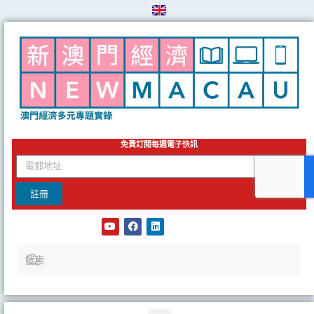
Skip
to
content
免費訂閱每週電子快訊
email
註冊
Y
F
L
o
a
i
u
c
n
t
e
k
u
b
e
b
o
d
e
o
i
k
n