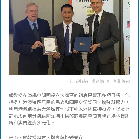
紀百利 (左)；盧兆興(中)；官澤中(右)
盧教授在演講中闡明設立大灣區的初衷是實現多項目標，包
括提升港澳特區居民的民族和國民身份認同、增強凝聚力，
利用港澳踏板為大灣區其他城市引入外國直接投資，以及允
許港澳兩地分別藉助深圳和橫琴的實體空間實現香港科技創
新和澳門經濟多元化。
然而，盧教授坦言，機會與挑戰並存。