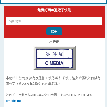
免費訂閱每週電子快訊
註冊
出版商
本網站由 澳傳媒 擁有及運營。 澳傳媒 和 新澳門經濟 階屬於澳傳媒有
限公司（於 2009 年創辦）的商業名稱。
澳門新口岸北京街230-246號澳門金融中心7樓J +853 2883 6497 |
omedia.mo