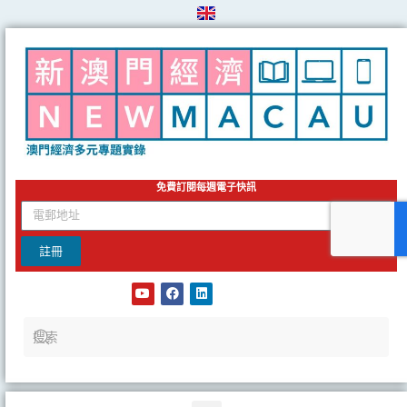
Skip
to
content
免費訂閱每週電子快訊
email
註冊
Y
F
L
o
a
i
u
c
n
t
e
k
u
b
e
b
o
d
e
o
i
k
n