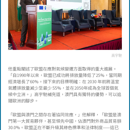
高宇馳
他重點闡述了歐盟在應對氣候變遷方面取得的重大進展。
「自1990年以來，歐盟已成功將排放量降低了25%，當同期
經濟增長了60%。接下來的目標明確：在 2030 年前將溫室
氣體排放量減少至最少 55%，並在2050年成為全球首個氣
候中立洲。」高宇馳補充道，澳門具有獨特的優勢，可以追
隨歐洲的腳步。
「歐盟與澳門之間存在著協同效應，」他解釋，「歐盟是澳
門第一大貿易夥伴，甚至領先中國，佔澳門對外商品貿易額
30.0%。歐盟正在不斷升級其綠色標準和法律制度——這已