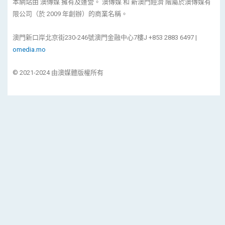
本網站由 澳傳媒 擁有及運營。 澳傳媒 和 新澳門經濟 階屬於澳傳媒有
限公司（於 2009 年創辦）的商業名稱。
澳門新口岸北京街230-246號澳門金融中心7樓J +853 2883 6497 |
omedia.mo
© 2021-2024 由澳媒體版權所有