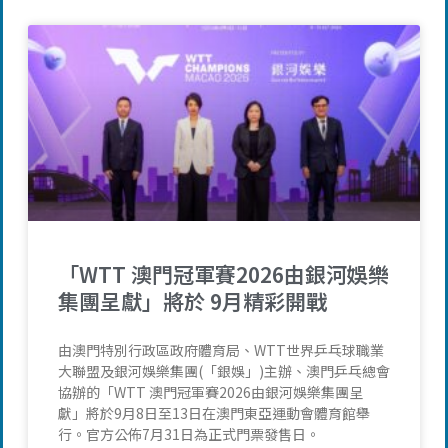
「WTT 澳門冠軍賽2026由銀河娛樂
集團呈獻」將於 9月精彩開戰
由澳門特別行政區政府體育局、WTT世界乒乓球職業
大聯盟及銀河娛樂集團(「銀娛」)主辦、澳門乒乓總會
協辦的「WTT 澳門冠軍賽2026由銀河娛樂集團呈
獻」將於9月8日至13日在澳門東亞運動會體育館舉
行。官方公佈7月31日為正式門票發售日。