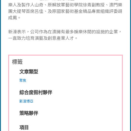
樂人及製作人山奇、原解放軍藝術學院徐青副教授、澳門樂
團大提琴首席呂佳、及原國家藝術基金精品專案組織評委胡
成鳳。
新濠表示，公司作為在澳擁有最多娛樂休閒的設施的企業，
一直致力培育演藝及創意產業人才。
標籤
文章類型
聚焦
綜合度假村夥伴
新濠博亞
策略夥伴
項目