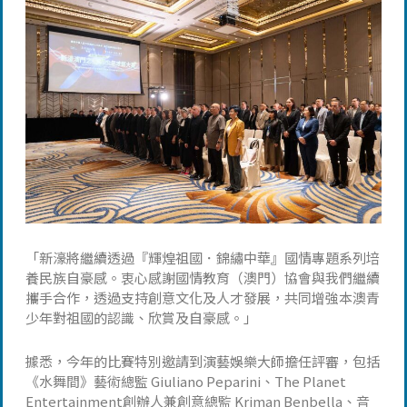
「新濠將繼續透過『輝煌祖國．錦繡中華』國情專題系列培
養民族自豪感。衷心感謝國情教育（澳門）協會與我們繼續
攜手合作，透過支持創意文化及人才發展，共同增強本澳青
少年對祖國的認識、欣賞及自豪感。」
據悉，今年的比賽特別邀請到演藝娛樂大師擔任評審，包括
《水舞間》藝術總監 Giuliano Peparini、The Planet
Entertainment創辦人兼創意總監 Kriman Benbella、音