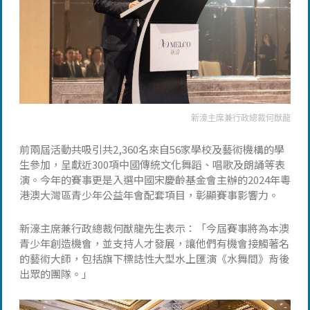
新濠主席兼行政總裁何猷龍
前兩屆活動共吸引共2,360名來自56家學校及藝術機構的學
生參加，呈獻近300項中國傳統文化舞蹈、唱歌及朗誦等表
演。今年的賽事更是入選中國宋慶齡基金會主辦的2024年粵
港澳大灣區青少年公益年會配套項目，彰顯賽事影響力。
新濠主席兼行政總裁何猷龍先生表示：「今屆賽事將為本澳
青少年創造機會，並支持人才發展，讓他們有機會接觸著名
的藝術大師，包括旗下標誌性大型水上匯演《水舞間》背後
出眾的團隊。」