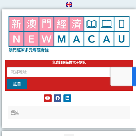
Skip
to
content
免費訂閱每週電子快訊
email
註冊
Y
F
L
o
a
i
u
c
n
t
e
k
u
b
e
b
o
d
e
o
i
k
n