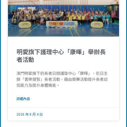
明愛旗下護理中心「康暉」舉辦長
者活動
澳門明愛旗下的長者日間護理中心「康暉」，近日主
辦「耆樂健智」長者活動，藉由競賽活動提升長者認
知能力及提升身體機能。
詳細內容
2026 年 8 月 4 日