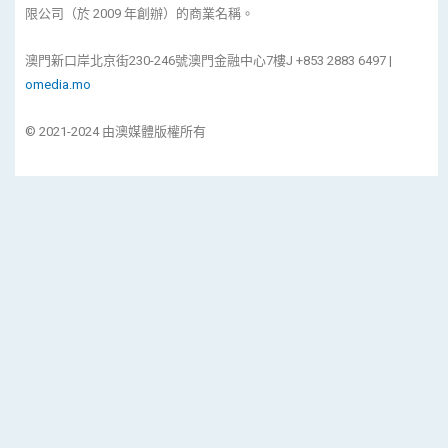
限公司（於 2009 年創辦）的商業名稱。
澳門新口岸北京街230-246號澳門金融中心7樓J +853 2883 6497 |
omedia.mo
© 2021-2024 由澳媒體版權所有