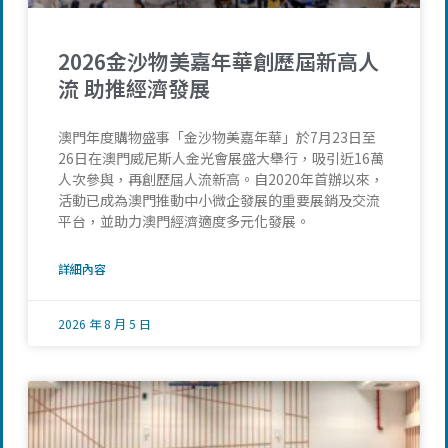
2026金沙物美嘉年華創歷屆新高人
流 助推經濟發展
澳門年度購物盛事「金沙物美嘉年華」於7月23日至
26日在澳門威尼斯人金光會展盛大舉行，吸引近16萬
人次參與，再創歷屆人流新高。自2020年首辦以來，
活動已成為澳門推動中小微企發展的重要展銷及交流
平台，並助力澳門經濟適度多元化發展。
詳細內容
2026 年 8 月 5 日