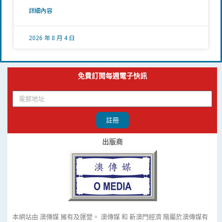
詳細內容
2026 年 8 月 4 日
免費訂閱每週電子快訊
註冊
出版商
本網站由 澳傳媒 擁有及運營。 澳傳媒 和 新澳門經濟 階屬於澳傳媒有