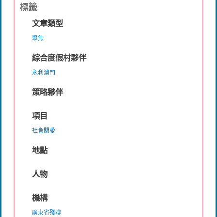
標籤
文章類型
聚焦
綜合度假村夥伴
永利澳門
策略夥伴
項目
社會關愛
地點
人物
機構
廣東省殘聯