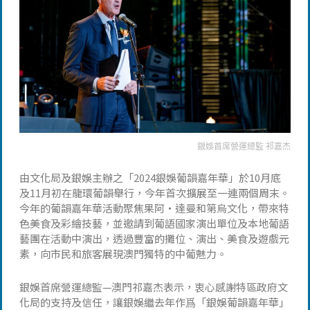
銀娛首席營運總監 祁嘉杰
由文化局及銀娛主辦之「2024銀娛葡韻嘉年華」於10月底
及11月初在龍環葡韻舉行，今年首次擴展至一連兩個周末。
今年的葡韻嘉年華活動聚焦果阿‧達曼和第烏文化，帶來特
色美食及彩繪技藝，並邀請到葡語國家演出單位及本地葡語
藝團在活動中演出，透過豐富的攤位、演出、美食及遊戲元
素，向市民和旅客展現澳門獨特的中葡魅力。
銀娛首席營運總監—澳門祁嘉杰表示，衷心感謝特區政府文
化局的支持及信任，讓銀娛繼去年作爲「銀娛葡韻嘉年華」