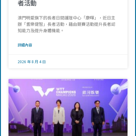
者活動
澳門明愛旗下的長者日間護理中心「康暉」，近日主
辦「耆樂健智」長者活動，藉由競賽活動提升長者認
知能力及提升身體機能。
詳細內容
2026 年 8 月 4 日