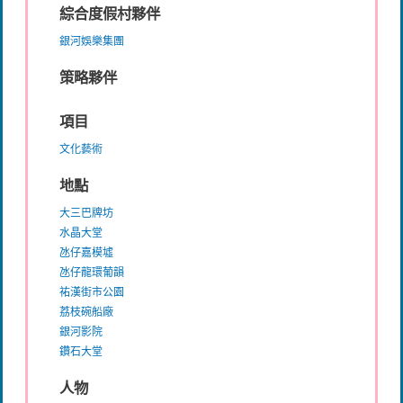
綜合度假村夥伴
銀河娛樂集團
策略夥伴
項目
文化藝術
地點
大三巴牌坊
水晶大堂
氹仔嘉模墟
氹仔龍環葡韻
祐漢街市公園
荔枝碗船廠
銀河影院
鑽石大堂
人物