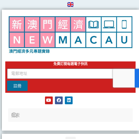
Skip
to
content
免費訂閱每週電子快訊
email
註冊
Y
F
L
o
a
i
u
c
n
t
e
k
u
b
e
b
o
d
e
o
i
k
n