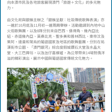
向本澳市民及各地旅客展現澳門「旅遊＋文化」的多元魅
力。
由文化局與銀娛主辦之「銀娛呈獻：社區傳統歌舞表演」亦
一連於10月底及11月初一連兩周舉辦。活動邀請到內地中山
火炬歌舞團，以及8隊分別來自巴西、佛得角、幾內亞比
紹、赤道幾內亞、莫桑比克、聖多美和普林西比、東帝汶及
果阿‧達曼和第烏的葡語國家及地區的歌舞藝團，分別在祐
漢街市公園、「澳門銀河」綜合度假城鑽石大堂及水晶大
堂、大三巴牌坊，以及氹仔嘉模墟，為公眾帶來14場熱情洋
溢的精彩演出，展示中國與葡語國家傳統文化魅力。