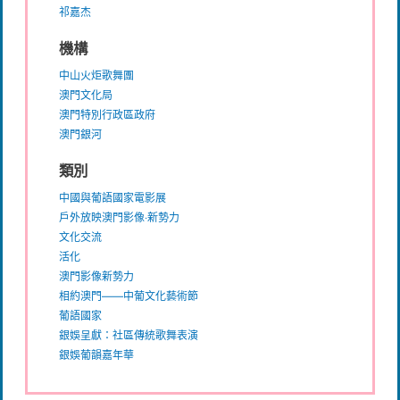
祁嘉杰
機構
中山火炬歌舞團
澳門文化局
澳門特別行政區政府
澳門銀河
類別
中國與葡語國家電影展
戶外放映澳門影像‧新勢力
文化交流
活化
澳門影像新勢力
相約澳門——中葡文化藝術節
葡語國家
銀娛呈獻：社區傳統歌舞表演
銀娛葡韻嘉年華