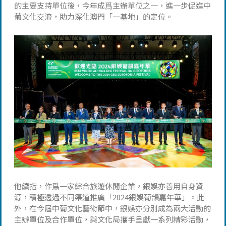
的主要支持單位後，今年成爲主辦單位之一，進一步促進中
葡文化交流，助力深化澳門「一基地」的定位。
他續指，作爲一家綜合旅遊休閒企業，銀娛亦善用自身資
源，積極透過不同渠道推廣「2024銀娛葡韻嘉年華」。此
外，在今屆中葡文化藝術節中，銀娛亦分別成為兩大活動的
主辦單位及合作單位，與文化局攜手呈獻一系列精彩活動，