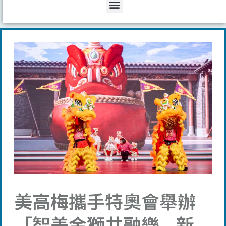
Menu
美高梅攜手特奧會舉辦
「智美金獅共融樂—新