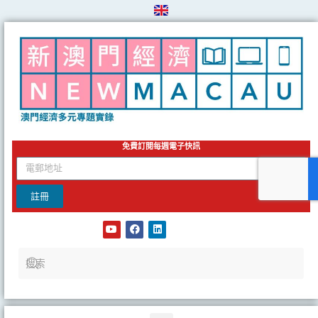
Skip
to
content
免費訂閱每週電子快訊
email
註冊
Y
F
L
o
a
i
u
c
n
t
e
k
u
b
e
b
o
d
e
o
i
k
n