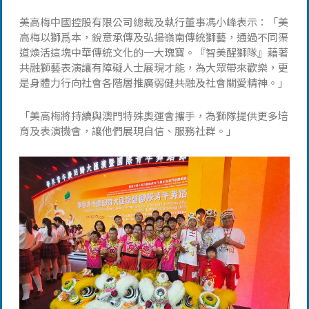
美高梅中國控股有限公司總裁及執行董事馮小峰表示：「美
高梅以獅爲本，銳意承傳及弘揚嶺南傳統獅藝，通過不同渠
道煥活這塊中華傳統文化的一大瑰寶。『智美醒獅隊』藉著
共融獅藝表演讓有障礙人士展現才能，為大眾帶來歡樂，更
是身體力行向社會各階層推廣弱健共融及社會關愛精神。」
「美高梅將持續與澳門特殊奧運會攜手，為獅隊提供更多培
育及表演機會，讓他們展現自信、服務社群。」