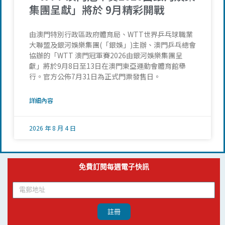
集團呈獻」將於 9月精彩開戰
由澳門特別行政區政府體育局、WTT世界乒乓球職業
大聯盟及銀河娛樂集團(「銀娛」)主辦、澳門乒乓總會
協辦的「WTT 澳門冠軍賽2026由銀河娛樂集團呈
獻」將於9月8日至13日在澳門東亞運動會體育館舉
行。官方公佈7月31日為正式門票發售日。
詳細內容
2026 年 8 月 4 日
免費訂閱每週電子快訊
註冊