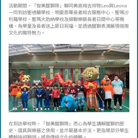
活動期間，「智美醒獅隊」聯同美高梅吉祥物Leo與Leona
一同到訪聖德蘭學校、明愛恩暉長者綜合服務中心、聖瑪沙
利羅學校、聖瑪大肋納學校及婦聯樂頤長者日間中心等機
構，為學童及長者送上節日祝福，並透過醒獅表演展現嶺南
文化的獨特魅力。
在到訪學校時，「智美醒獅隊」悉心為學生講解醒獅的歷
史、道具與樂器之使用，並示範基本步法。更指導部分學生
體驗操控獅頭，感受傳統文化的精髓。