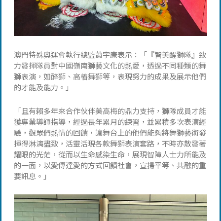
澳門特殊奧運會執行總監蕭宇康表示：「『智美醒獅隊』致
力發揮隊員對中國嶺南獅藝文化的熱愛，透過不同種類的舞
獅表演，如醉獅、高樁舞獅等，表現努力的成果及展示他們
的才能及能力。」
「且有賴多年來合作伙伴美高梅的鼎力支持，獅隊成員才能
獲專業導師指導，經過長年累月的練習，並累積多次表演經
驗，觀眾們熱情的回饋，讓舞台上的他們能夠將舞獅藝術發
揮得淋漓盡致，活靈活現各款舞獅表演套路，不時亦散發著
耀眼的光茫，從而以生命感染生命，展現智障人士力所能及
的一面，以愛傳達愛的方式回饋社會，宣揚平等、共融的重
要訊息。」