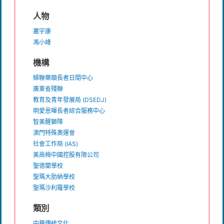
人物
蕭宇康
馮小峰
機構
婦聯樂頤長者日間中心
廣東省殘聯
教育及青年發展局 (DSEDJ)
明愛恩暉長者綜合服務中心
智美醒獅隊
澳門特殊奧運會
社會工作局 (IAS)
美高梅中國控股有限公司
聖德蘭學校
聖瑪大肋納學校
聖瑪沙利羅學校
類別
中華傳統文化