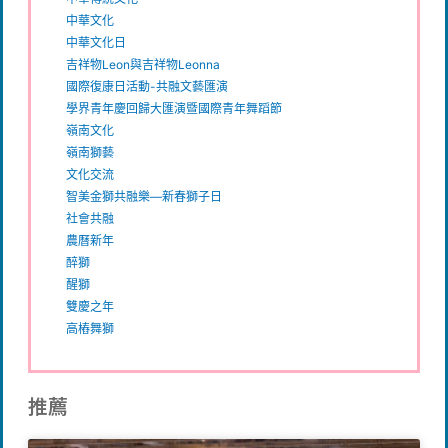
中華文化
中華文化日
吉祥物Leon與吉祥物Leonna
國際復康日活動-共融文藝匯演
學界青年慶回歸大匯演暨國際青年舞蹈節
嶺南文化
嶺南獅藝
文化交流
智美金獅共融樂—新春獅子日
社會共融
農曆新年
醉獅
醒獅
雙慶之年
高樁舞獅
推薦