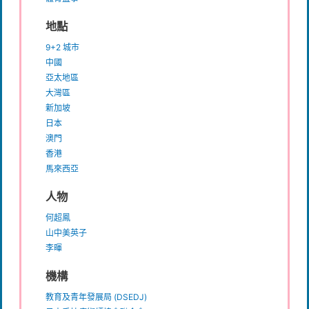
地點
9+2 城市
中國
亞太地區
大灣區
新加坡
日本
澳門
香港
馬來西亞
人物
何超鳳
山中美英子
李暉
機構
教育及青年發展局 (DSEDJ)