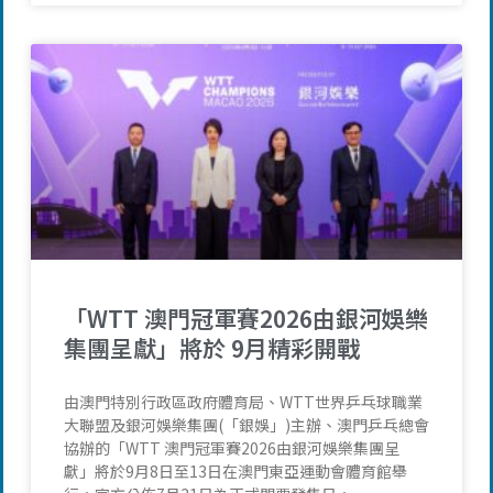
「WTT 澳門冠軍賽2026由銀河娛樂
集團呈獻」將於 9月精彩開戰
由澳門特別行政區政府體育局、WTT世界乒乓球職業
大聯盟及銀河娛樂集團(「銀娛」)主辦、澳門乒乓總會
協辦的「WTT 澳門冠軍賽2026由銀河娛樂集團呈
獻」將於9月8日至13日在澳門東亞運動會體育館舉