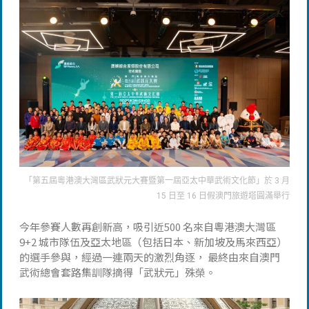
「第五屆粵港澳大灣區武狀元大賽暨第一屆亞太中華武術文化節」於 3 月
15 日至 16 日假澳門旅遊塔圓滿舉行
今年參賽人數再創新高，吸引近500 名來自粵港澳大灣區
9+2 城市隊伍及亞太地區（包括日本、新加坡及馬來西亞）
的選手參與，經過一連兩天的激烈角逐， 最終由來自澳門
武術總會套路集訓隊摘得「武狀元」殊榮。