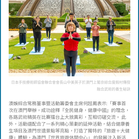
日本手技療術師協會聯合會會長山中美英子於澳門上葡京綜合度假村傳授
融合武術的養生秘訣
澳娛綜合常務董事暨活動籌委會主席何超鳳表示:「賽事首
次在澳門舉辦，成功詮釋『全民健身，健康中國』的理念，
各路武術精英在比賽擂台上大放異彩，互相切磋交流。 此
外，活動還配合了一系列精心策劃的延伸活動，結合健康養
生項目及澳門世遺景點等亮點，打造了獨特的『旅遊＋大健
康』體驗，為澳門『世界旅遊休閒中心』 的發展注入新活