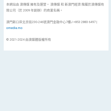
本網站由 澳傳媒 擁有及運營。 澳傳媒 和 新澳門經濟 階屬於澳傳媒有
限公司（於 2009 年創辦）的商業名稱。
澳門新口岸北京街230-246號澳門金融中心7樓J +853 2883 6497 |
omedia.mo
© 2021-2024 由澳媒體版權所有