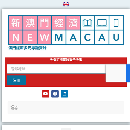
Skip
to
content
免費訂閱每週電子快訊
email
註冊
Y
F
L
o
a
i
u
c
n
t
e
k
u
b
e
b
o
d
e
o
i
k
n