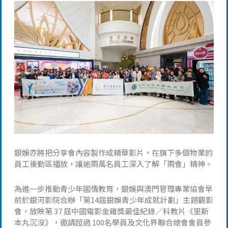
銀娛亦將把分享會內容製作成精華影片，在旗下多個物業的
員工後勤區播放，讓逾兩萬名員工深入了解「兩會」精神。
為進一步推動青少年國情教育，銀娛與澳門管理專業協會早
前於銀河影院合辦「第14屆銀娛青少年成就計劃」主題觀影
會，放映第 37 屆中國電影金雞獎最佳紀錄／科教片《里斯
本丸沉沒》，邀請超過 100名學員及文化界聯合總會會員參