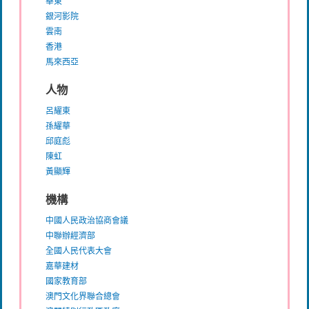
華東
銀河影院
雲南
香港
馬來西亞
人物
呂耀東
孫耀華
邱庭彪
陳虹
黃顯輝
機構
中國人民政治協商會議
中聯辦經濟部
全國人民代表大會
嘉華建材
國家教育部
澳門文化界聯合總會