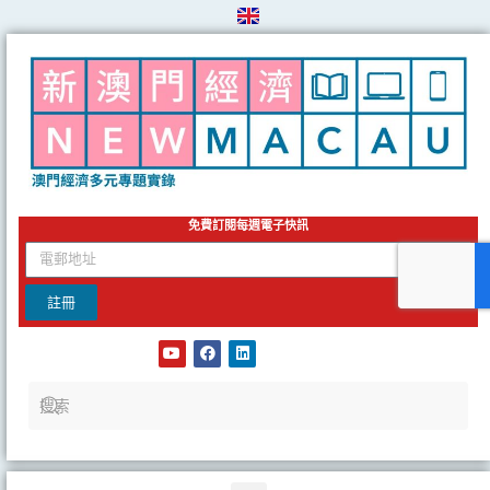
Skip
to
content
免費訂閱每週電子快訊
email
註冊
Y
F
L
o
a
i
u
c
n
t
e
k
u
b
e
b
o
d
e
o
i
k
n