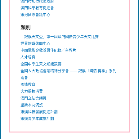
澳門特別行政區政府
澳門科學教育促進會
銀河國際會議中心
類別
「銀娛天文盃」第一屆澳門國際青少年天文比賽
世界旅遊休閒中心
中國電影金雞獎最佳紀錄／科教片
人才培育
全國中學生天文知識競賽
全國人大政協會議精神分享會 —— 銀娛『國情‧傳承』系列
兩會
國情教育
大力提振消費
澳門立法會議員
里斯本丸沉沒
銀娛科技發展促進計劃
銀娛青少年成就計劃