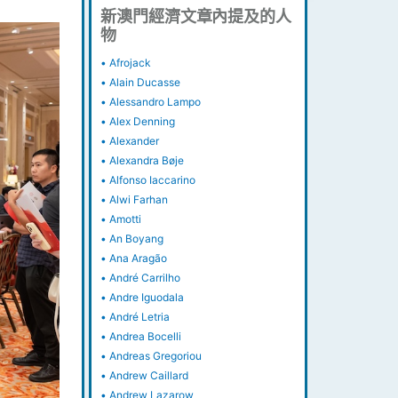
新澳門經濟文章內提及的人
物
•
Afrojack
•
Alain Ducasse
•
Alessandro Lampo
•
Alex Denning
•
Alexander
•
Alexandra Bøje
•
Alfonso Iaccarino
•
Alwi Farhan
•
Amotti
•
An Boyang
•
Ana Aragão
•
André Carrilho
•
Andre Iguodala
•
André Letria
•
Andrea Bocelli
•
Andreas Gregoriou
•
Andrew Caillard
•
Andrew Lazarow