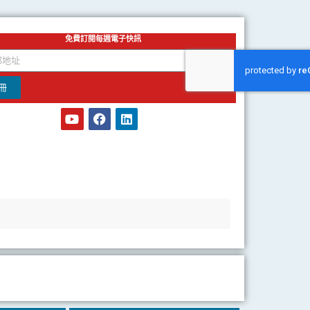
免費訂閱每週電子快訊
冊
Y
F
L
o
a
i
u
c
n
t
e
k
u
b
e
b
o
d
e
o
i
k
n