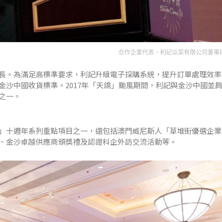
合作企業代表、利記瓜菜有限公司董事
長。為滿足高標準要求，利記升級電子採購系統，提升訂單處理效率
金沙中國收貨標準。2017年「天鴿」颱風期間，利記與金沙中國並
之一。
」十週年系列重點項目之一，還包括澳門威尼斯人「草堆街優選企業
、金沙卓越供應商頒獎禮及認證科企外訪交流活動等。