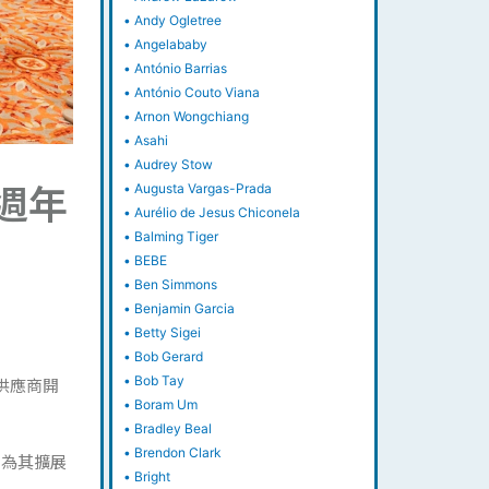
•
Andy Ogletree
•
Angelababy
•
António Barrias
•
António Couto Viana
•
Arnon Wongchiang
•
Asahi
•
Audrey Stow
週年
•
Augusta Vargas-Prada
•
Aurélio de Jesus Chiconela
•
Balming Tiger
•
BEBE
•
Ben Simmons
•
Benjamin Garcia
•
Betty Sigei
•
Bob Gerard
•
Bob Tay
供應商開
•
Boram Um
•
Bradley Beal
•
Brendon Clark
力為其擴展
•
Bright