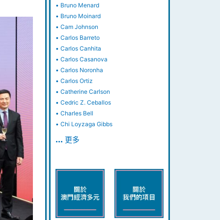
•
Bruno Menard
•
Bruno Moinard
•
Cam Johnson
•
Carlos Barreto
•
Carlos Canhita
•
Carlos Casanova
•
Carlos Noronha
•
Carlos Ortiz
•
Catherine Carlson
•
Cedric Z. Ceballos
•
Charles Bell
•
Chi Loyzaga Gibbs
… 更多