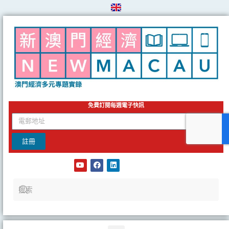
Skip
to
content
免費訂閱每週電子快訊
email
註冊
Y
F
L
o
a
i
u
c
n
t
e
k
u
b
e
b
o
d
e
o
i
k
n