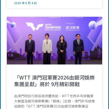
2026 年 8 月 4 日
「WTT 澳門冠軍賽2026由銀河娛樂
集團呈獻」將於 9月精彩開戰
由澳門特別行政區政府體育局、WTT世界乒乓球職業
大聯盟及銀河娛樂集團(「銀娛」)主辦、澳門乒乓總會
協辦的「WTT 澳門冠軍賽2026由銀河娛樂集團呈