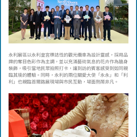
永利展區以永利皇宮標誌性的觀光纜車為設計靈感，採用品
牌的奪目色彩作為主調，並以充滿藝術氣息的花卉作為牆身
裝飾，吸引當地民眾拍照打卡，讓到訪的賓客感受到如同親
臨其境的體驗。同時，永利的兩位關愛大使「永永」和「利
利」也親臨首爾路展現場與市民互動，場面熱鬧非凡。