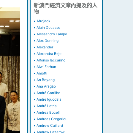
新澳門經濟文章內提及的人
物
•
Afrojack
•
Alain Ducasse
•
Alessandro Lampo
•
Alex Denning
•
Alexander
•
Alexandra Bøje
•
Alfonso Iaccarino
•
Alwi Farhan
•
Amotti
•
An Boyang
•
Ana Aragão
•
André Carrilho
•
Andre Iguodala
•
André Letria
•
Andrea Bocelli
•
Andreas Gregoriou
•
Andrew Caillard
•
Andrew Lazarow