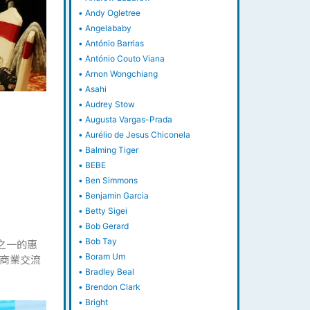
•
Andy Ogletree
•
Angelababy
•
António Barrias
•
António Couto Viana
•
Arnon Wongchiang
•
Asahi
•
Audrey Stow
•
Augusta Vargas-Prada
•
Aurélio de Jesus Chiconela
•
Balming Tiger
•
BEBE
•
Ben Simmons
•
Benjamin Garcia
•
Betty Sigei
•
Bob Gerard
•
Bob Tay
之一的惠
•
Boram Um
商業交流
•
Bradley Beal
•
Brendon Clark
•
Bright