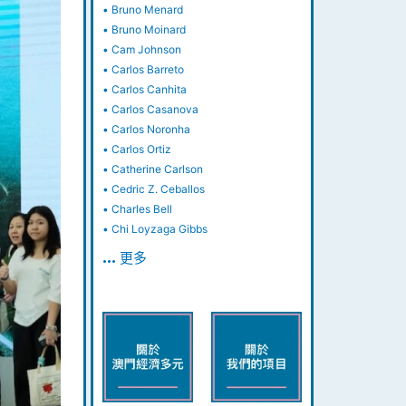
•
Bruno Menard
•
Bruno Moinard
•
Cam Johnson
•
Carlos Barreto
•
Carlos Canhita
•
Carlos Casanova
•
Carlos Noronha
•
Carlos Ortiz
•
Catherine Carlson
•
Cedric Z. Ceballos
•
Charles Bell
•
Chi Loyzaga Gibbs
… 更多