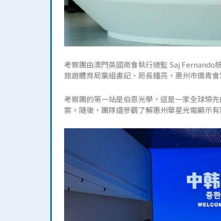
考察團由澳門英國商會執行總監 Saj Fern
旅遊體育局黨組書記、局長鍾亮，惠州市僑青會
考察團的第一站是伯恩光學，這是一家全球領先
案。隨後，團隊還參觀了解惠州華星光電顯示有