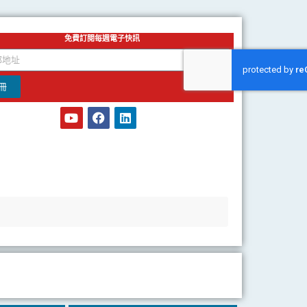
免費訂閱每週電子快訊
冊
Y
F
L
o
a
i
u
c
n
t
e
k
u
b
e
b
o
d
e
o
i
k
n