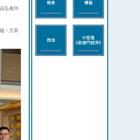
品生產供
蘊。尤其