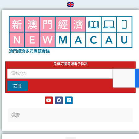
Skip
to
content
免費訂閱每週電子快訊
email
註冊
Y
F
L
o
a
i
u
c
n
t
e
k
u
b
e
b
o
d
e
o
i
k
n