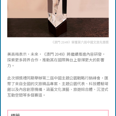
《澳門 2049》榮獲第六屆中國文旅先鋒奬
美高梅表示，未來，《澳門 2049》將繼續推進內容研發，
探索更多跨界合作，推動其在國際舞台上發揮更大的影響
力。
此次頒獎禮同期舉辦第二屆中國主題公園戰略行銷峰會，匯
聚了來自全國的文旅精品專案、主題公園代表、科技體驗場
館以及內容創意機構，涵蓋文化演藝、旅遊綜合體、沉浸式
互動空間等多個賽道。
標籤