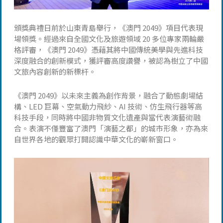
頒獎典禮日前於山東青島舉行，《澳門 2049》項目代表現
場領獎。經過來自全國文化及旅遊領域 20 多位專家兩輪嚴
格評審，《澳門 2049》憑藉其將中國傳統美學與先進科技
深度融合的創新模式，獲評審高度讚譽，被認為樹立了中國
文旅內容創新的新標杆。
《澳門 2049》以未來主義為創作背景，融合了動態劇場結
構、LED 巨幕、空氣動力飛紗、AI 技術、仿生飛行器等高
科技手段，同時將中國非物質文化遺產與當代表演藝術融
合。表演不僅豐富了澳門「演藝之都」的城市形象，亦為來
自世界各地的觀眾打開認識中華文化的嶄新窗口。