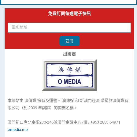
免費訂閱每週電子快訊
註冊
出版商
本網站由 澳傳媒 擁有及運營。 澳傳媒 和 新澳門經濟 階屬於澳傳媒有
限公司（於 2009 年創辦）的商業名稱。
澳門新口岸北京街230-246號澳門金融中心7樓J +853 2883 6497 |
omedia.mo