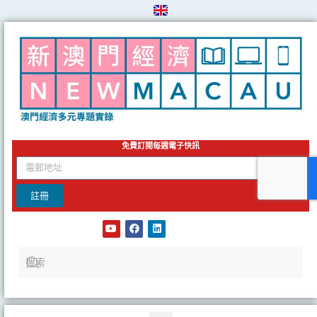
Skip
to
content
免費訂閱每週電子快訊
email
註冊
Y
F
L
o
a
i
u
c
n
t
e
k
u
b
e
b
o
d
e
o
i
k
n