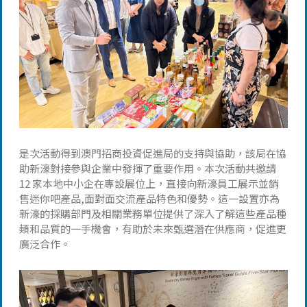
是次活動得到澳門招商投資促進局的支持與協助，該局在協
助新濠對接參與企業中發揮了重要作用。本次活動共邀請
12 家本地中小企在專設展位上，直接向新濠員工展示並銷
售迷你吧產品,面對面交流產品特色和優勢。這一設置亦為
新濠的採購部門及相關業務單位提供了深入了解這些產品種
類和品質的一手機會，有助於未來甄選潛在供應商，促進更
廣泛合作。