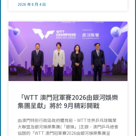
2026 年 8 月 4 日
「WTT 澳門冠軍賽2026由銀河娛樂
集團呈獻」將於 9月精彩開戰
由澳門特別行政區政府體育局、WTT世界乒乓球職業
大聯盟及銀河娛樂集團(「銀娛」)主辦、澳門乒乓總會
協辦的「WTT 澳門冠軍賽2026由銀河娛樂集團呈