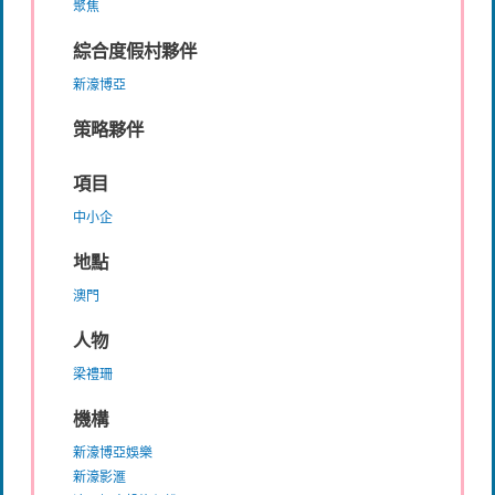
聚焦
綜合度假村夥伴
新濠博亞
策略夥伴
項目
中小企
地點
澳門
人物
梁禮珊
機構
新濠博亞娛樂
新濠影滙