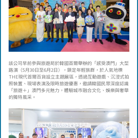
該公司早前參與旅遊局於韓國首爾舉辦的「感受澳門」大型
路演（5月30日至6月2日），鎖定年輕族群，於人氣地標
THE現代首爾百貨設立主題展區，透過互動遊戲、沉浸式拍
照裝置、現場表演及限時旅遊優惠，邀請韓國民眾深度認識
「旅遊＋」澳門多元魅力，體驗城市融合文化、娛樂與奢華
的獨特風采。