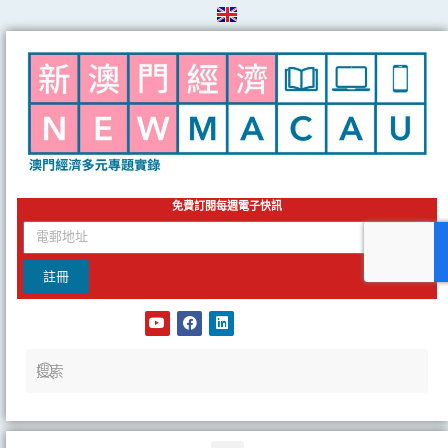
Skip
to
content
免費訂閱每週電子快訊
email
註冊
Y
F
L
o
a
i
u
c
n
t
e
k
u
b
e
b
o
d
e
o
i
k
n