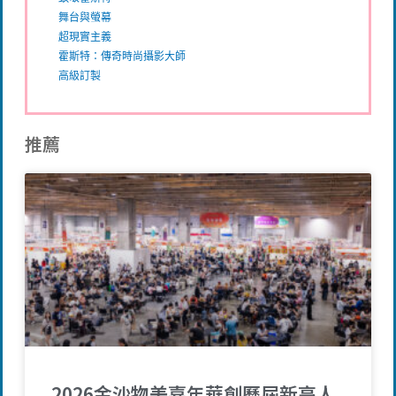
舞台與螢幕
超現實主義
霍斯特：傳奇時尚攝影大師
高級訂製
推薦
2026金沙物美嘉年華創歷屆新高人