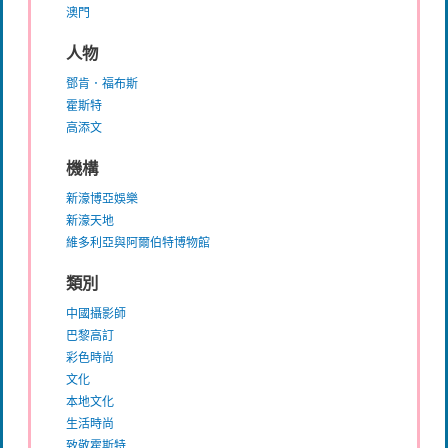
澳門
人物
鄧肯．福布斯
霍斯特
高添文
機構
新濠博亞娛樂
新濠天地
維多利亞與阿爾伯特博物館
類別
中國攝影師
巴黎高訂
彩色時尚
文化
本地文化
生活時尚
致敬霍斯特