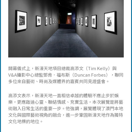
開幕儀式上，新濠天地項目總裁高添文（Tim Kelly）與
V&A攝影中心總監鄧肯．福布斯（Duncan Forbes），聯同
多位來自藝術、時尚及媒體界的嘉賓共同見證盛會。
高添文表示，新濠天地一直相信卓越的體驗不應止步於娛
樂，更應啟迪心靈、聯結情感、充實生活，本次展覽是將藝
術融入日常生活的重要一步。他強調，展覽體現了澳門本地
文化與國際藝術視角的融合，進一步鞏固新濠天地作為獨特
文化地標的地位。