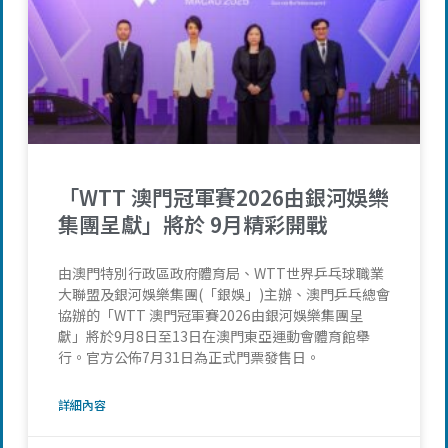
「WTT 澳門冠軍賽2026由銀河娛樂
集團呈獻」將於 9月精彩開戰
由澳門特別行政區政府體育局、WTT世界乒乓球職業
大聯盟及銀河娛樂集團(「銀娛」)主辦、澳門乒乓總會
協辦的「WTT 澳門冠軍賽2026由銀河娛樂集團呈
獻」將於9月8日至13日在澳門東亞運動會體育館舉
行。官方公佈7月31日為正式門票發售日。
詳細內容