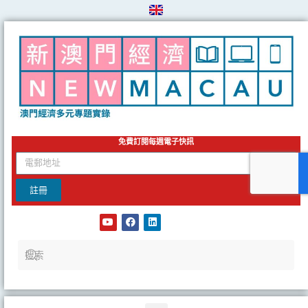
Skip
to
content
免費訂閱每週電子快訊
email
註冊
Y
F
L
o
a
i
u
c
n
t
e
k
u
b
e
b
o
d
e
o
i
k
n