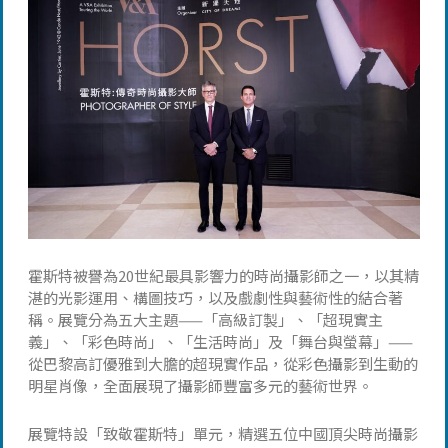
霍斯特被譽為20世紀最具影響力的時尚攝影師之一，以其精
湛的光影運用、構圖技巧，以及戲劇性與藝術性的結合著
稱。展覽分為五大主題——「高級訂製」、「超現實主
義」、「彩色時尚」、「生活時尚」及「舞台與螢幕」——
從巴黎高訂優雅到大膽的超現實作品，從彩色攝影到生動的
明星肖像，全面展現了攝影師豐富多元的藝術世界。
展覽特設「致敬霍斯特」單元，精選五位中國頂尖時尚攝影