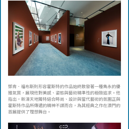
鄧肯．福布斯則形容霍斯特的作品始終散發著一種雋永的優
雅氣質，展現他對美感、姿態與藝術精準性的極致追求。他
指出，新濠天地獨特結合時尚、設計與當代藝術的氛圍正與
霍斯特作品所傳遞的精神不謀而合，為其經典之作在澳門的
首展提供了理想舞台。