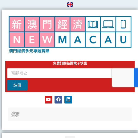
Skip
to
content
免費訂閱每週電子快訊
email
註冊
Y
F
L
o
a
i
u
c
n
t
e
k
u
b
e
b
o
d
e
o
i
k
n