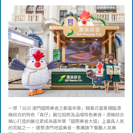
一眾「2025 澳門國際美食之都嘉年華」開幕式嘉賓親臨澳
娛綜合的特色「森仔」展位拍照及品嚐特色美食。澳娛綜合
精心打造的展位更成為嘉年華「國際美食大道」上最具人氣
的亮點之一， 匯聚澳門地道美食、集團旗下餐廳人氣美