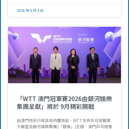
2026 年 8 月 4 日
「WTT 澳門冠軍賽2026由銀河娛樂
集團呈獻」將於 9月精彩開戰
由澳門特別行政區政府體育局、WTT世界乒乓球職業
大聯盟及銀河娛樂集團(「銀娛」)主辦、澳門乒乓總會