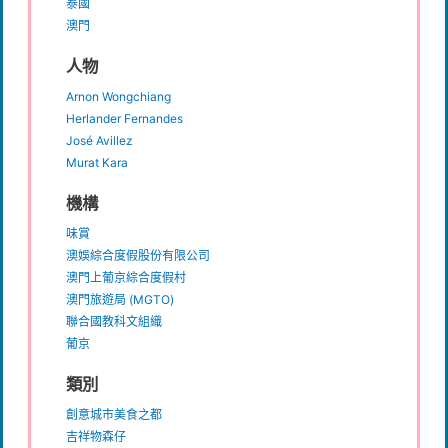
泰國
澳門
人物
Arnon Wongchiang
Herlander Fernandes
José Avillez
Murat Kara
機構
味賞
澳娛綜合度假股份有限公司
澳門上葡京綜合度假村
澳門旅遊局 (MGTO)
聯合國教科文組織
葡京
類別
創意城市美食之都
吉祥物森仔