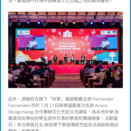
流，展現澳門作為中西美食文化交融之地的獨特優勢。
此外，澳娛綜合旗下「味賞」葡國餐廳主廚 Herlander
Fernandes 亦於 7 月 17 日與泰國碧差汶名廚 Arnon
Wongchiang 合作舉辦文化烹飪交流課程，為本地中學 及
職業技術學校的學生提供珍貴的學習和實踐機會。活動當
日，多位學員在名 廚指導下學習傳統烹飪技法與創新融合
理念，收穫滿滿。