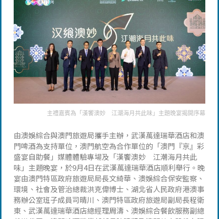
主禮嘉賓為「漢饗澳妙 江潮海月共此味」主題晚宴揭開序幕
由澳娛綜合與澳門旅遊局攜手主辦，武漢萬達瑞華酒店和澳
門啤酒為支持單位，澳門航空為合作單位的「澳門『京』彩
盛宴自助餐」媒體體驗專場及「漢饗澳妙 江潮海月共此
味」主題晚宴，於9月4日在武漢萬達瑞華酒店順利舉行。晚
宴由澳門特區政府旅遊局局長文綺華、澳娛綜合保安監察、
環境、社會及管治總裁洪克偉博士、湖北省人民政府港澳事
務辦公室班子成員司晴川、澳門特區政府旅遊局副局長程衛
東、武漢萬達瑞華酒店總經理周濤、澳娛綜合餐飲服務副總