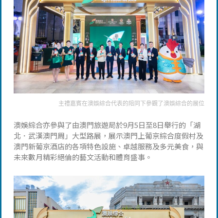
主禮嘉賓在澳娛綜合代表的陪同下參觀了澳娛綜合的展位
澳娛綜合亦參與了由澳門旅遊局於9月5日至8日舉行的「湖
北．武漢澳門周」大型路展，展示澳門上葡京綜合度假村及
澳門新葡京酒店的各項特色設施、卓越服務及多元美食，與
未來數月精彩絕倫的藝文活動和體育盛事。