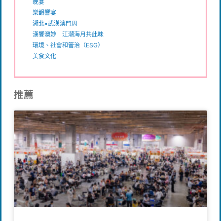
晚宴
樂韻響宴
湖北•武漢澳門周
漢饗澳妙 江潮海月共此味
環境、社會和管治（ESG）
美食文化
推薦