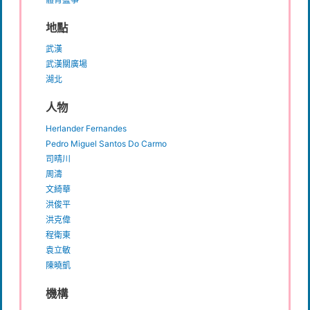
地點
武漢
武漢關廣場
湖北
人物
Herlander Fernandes
Pedro Miguel Santos Do Carmo
司晴川
周濤
文綺華
洪俊平
洪克偉
程衛東
袁立敏
陳曉凱
機構