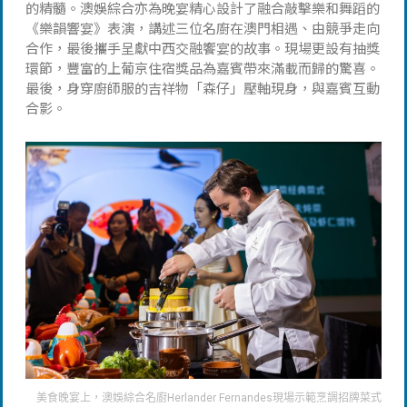
的精髓。澳娛綜合亦為晚宴精心設計了融合敲擊樂和舞蹈的
《樂韻響宴》表演，講述三位名廚在澳門相遇、由競爭走向
合作，最後攜手呈獻中西交融饗宴的故事。現場更設有抽獎
環節，豐富的上葡京住宿獎品為嘉賓帶來滿載而歸的驚喜。
最後，身穿廚師服的吉祥物「森仔」壓軸現身，與嘉賓互動
合影。
美食晚宴上，澳娛綜合名廚Herlander Fernandes現場示範烹調招牌菜式