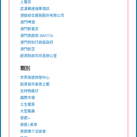
上葡京
武漢萬達瑞華酒店
澳娛綜合度假股份有限公司
澳門啤酒
澳門新葡京
澳門旅遊局 (MGTO)
澳門特別行政區政府
澳門航空
經濟財政司司長辦公室
類別
世界旅遊休閒中心
創意城市美食之都
吉祥物森仔
國際市場
土生葡菜
大型路展
旅遊+
旅遊+美食
旅遊推介洽談會