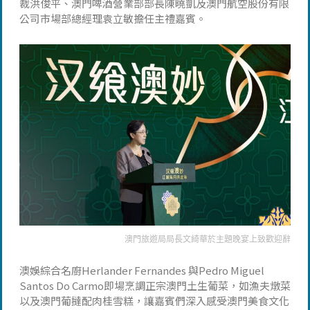
裁洪俊平、澳門啤酒營業部部長陳曉凱及澳門航空股份有限
公司市場部總經理袁立敏擔任主禮嘉賓。
澳門旅遊局局長文綺華於主題晚宴上致歡迎辭
澳娛綜合名廚Herlander Fernandes 與Pedro Miguel
Santos Do Carmo即場烹調正宗澳門土生葡菜，如漁夫燉菜
以及澳門葡撻配肉桂雪糕，讓嘉賓們深入感受澳門美食文化