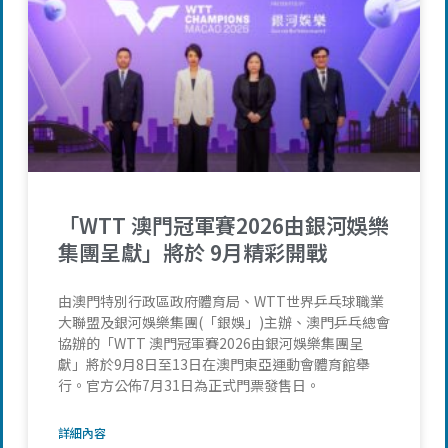
「WTT 澳門冠軍賽2026由銀河娛樂
集團呈獻」將於 9月精彩開戰
由澳門特別行政區政府體育局、WTT世界乒乓球職業
大聯盟及銀河娛樂集團(「銀娛」)主辦、澳門乒乓總會
協辦的「WTT 澳門冠軍賽2026由銀河娛樂集團呈
獻」將於9月8日至13日在澳門東亞運動會體育館舉
行。官方公佈7月31日為正式門票發售日。
詳細內容