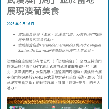
展現澳葡美食
2025 年 9 月 16 日
澳娛綜合參與「湖北．武漢澳門周」及於與澳門旅遊
局舉辦系列美食活動。
澳娛綜合名廚
Herlander Fernandes
與
Pedro Miguel
Santos Do Carmo
即場烹調正宗澳門土生葡菜。
澳娛綜合度假股份有限公司（「澳娛綜合」）全力支持澳門
旅遊局於9月5至8日在湖北武漢市武漢關廣場舉行的「湖
北．武漢澳門周」大型路展。適逢澳門周活動，澳娛綜合攜
手澳門旅遊局於9月4日在武漢舉辦系列美食活動，展現「創
意城市美食之都」的獨特風采，推廣「旅遊+美食」的強大
魅力。