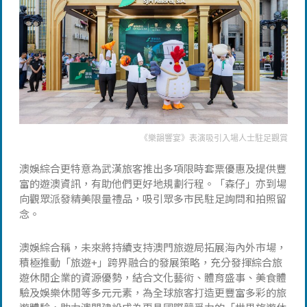
《樂韻響宴》表演吸引入場人士駐足觀賞
澳娛綜合更特意為武漢旅客推出多項限時套票優惠及提供豐
富的遊澳資訊，有助他們更好地規劃行程。「森仔」亦到場
向觀眾派發精美限量禮品，吸引眾多市民駐足詢問和拍照留
念。
澳娛綜合稱，未來將持續支持澳門旅遊局拓展海內外市場，
積極推動「旅遊+」跨界融合的發展策略，充分發揮綜合旅
遊休閒企業的資源優勢，結合文化藝術、體育盛事、美食體
驗及娛樂休閒等多元元素，為全球旅客打造更豐富多彩的旅