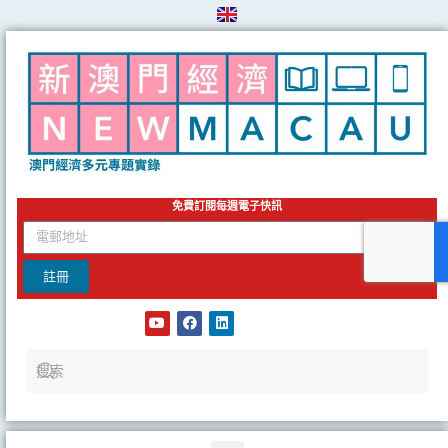
Skip
to
content
免費訂閱每週電子快訊
email
註冊
Y
F
L
o
a
i
u
c
n
t
e
k
u
b
e
b
o
d
e
o
i
k
n