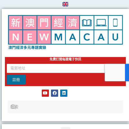
Skip
to
content
免費訂閱每週電子快訊
email
註冊
Y
F
L
o
a
i
u
c
n
t
e
k
u
b
e
b
o
d
e
o
i
k
n