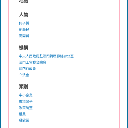
地點
人物
何子傑
劉藝良
高開賢
機構
中央人民政府駐澳門特區聯絡辦公室
澳門工會聯合總會
澳門行政會
立法會
類別
中小企業
市場競爭
政策調整
議員
餐飲業