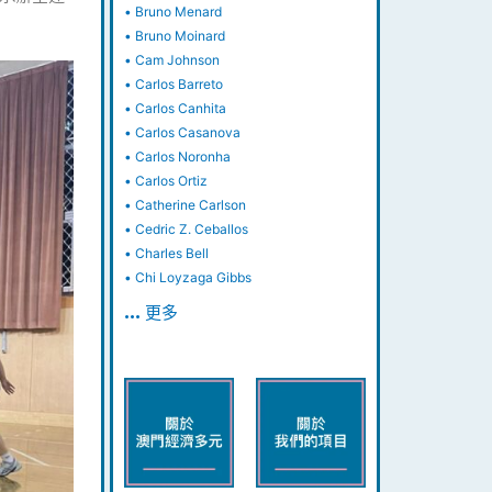
•
Bruno Menard
•
Bruno Moinard
•
Cam Johnson
•
Carlos Barreto
•
Carlos Canhita
•
Carlos Casanova
•
Carlos Noronha
•
Carlos Ortiz
•
Catherine Carlson
•
Cedric Z. Ceballos
•
Charles Bell
•
Chi Loyzaga Gibbs
… 更多