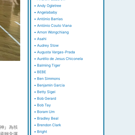
•
Andy Ogletree
•
Angelababy
•
António Barrias
•
António Couto Viana
•
Arnon Wongchiang
•
Asahi
•
Audrey Stow
•
Augusta Vargas-Prada
•
Aurélio de Jesus Chiconela
•
Balming Tiger
•
BEBE
•
Ben Simmons
•
Benjamin Garcia
•
Betty Sigei
•
Bob Gerard
•
Bob Tay
•
Boram Um
•
Bradley Beal
•
Brendon Clark
神」為核
•
Bright
承辦全運