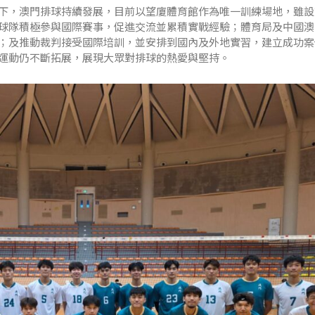
下，澳門排球持續發展，目前以望廈體育館作為唯一訓練場地，雖設
球隊積極參與國際賽事，促進交流並累積實戰經驗；體育局及中國澳
；及推動裁判接受國際培訓，並安排到國內及外地實習，建立成功案
運動仍不斷拓展，展現大眾對排球的熱愛與堅持。