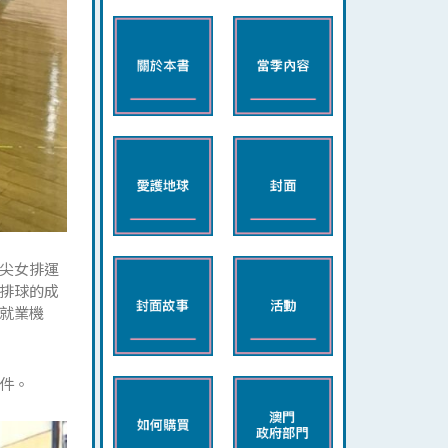
尖女排運
排球的成
就業機
件。