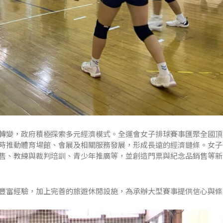
轉變，政府積極探索多元經濟模式。全運會女子排球賽事匯聚全國頂
時推動體育場館、會展及相關服務發展，形成長遠的經濟鏈條。女子
售、教練與裁判培訓、青少年推廣等，並創造門票與紀念品銷售等新
豐富經驗，加上完善的旅遊休閒設施，為承辦大型賽事提供信心與條