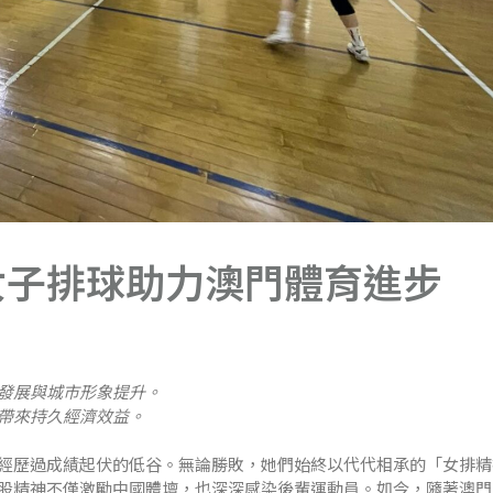
女子排球助力澳門體育進步
發展與城市形象提升。
帶來持久經濟效益。
經歷過成績起伏的低谷。無論勝敗，她們始終以代代相承的「女排精
股精神不僅激勵中國體壇，也深深感染後輩運動員。如今，隨著澳門