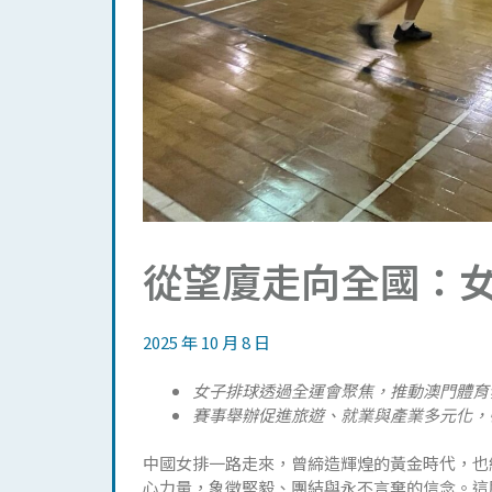
從望廈走向全國：
2025 年 10 月 8 日
女子排球透過全運會聚焦，推動澳門體育
賽事舉辦促進旅遊、就業與產業多元化，
中國女排一路走來，曾締造輝煌的黃金時代，也
心力量，象徵堅毅、團結與永不言棄的信念。這