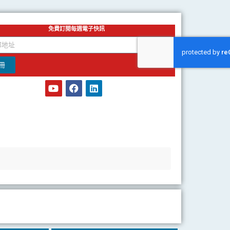
免費訂閱每週電子快訊
冊
Y
F
L
o
a
i
u
c
n
t
e
k
u
b
e
b
o
d
e
o
i
k
n