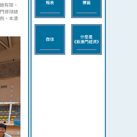
施有限，
門排球總
例。本澳