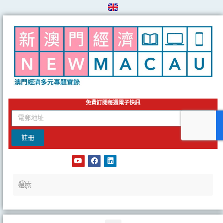
Skip
to
content
免費訂閱每週電子快訊
email
註冊
Y
F
L
o
a
i
u
c
n
t
e
k
u
b
e
b
o
d
e
o
i
k
n