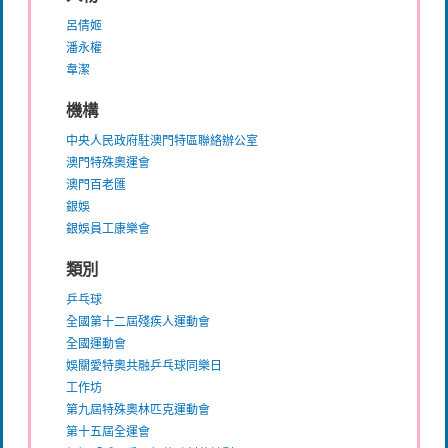
呂倩姬
潘永權
韋潔
機構
中央人民政府駐澳門特區聯絡辦公室
澳門特殊奧運會
澳門百老匯
銀娛
銀娛員工康樂會
類別
乒乓球
全國第十二屆殘疾人運動會
全國運動會
娛關愛特奧共融乒乓球同樂日
工作坊
第九屆特殊奧林匹克運動會
第十五屆全運會