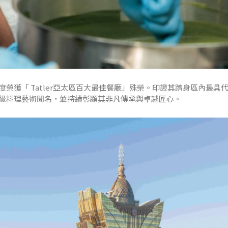
榮獲「 Tatler亞太區百大最佳餐廳」殊榮。印證其躋身區內最具
級料理藝術聞名，並持續彰顯其非凡傳承與卓越匠心。