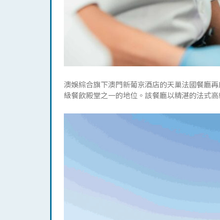
澳娛綜合旗下澳門新葡京酒店的天巢法國餐廳再度
級餐飲殿堂之一的地位。該餐廳以精湛的法式高