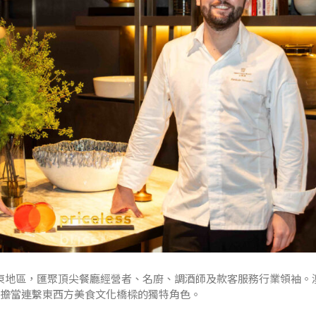
至亞太及中東地區，匯聚頂尖餐廳經營者、名廚、調酒師及款客服務行業領袖
門擔當連繫東西方美食文化橋樑的獨特角色。