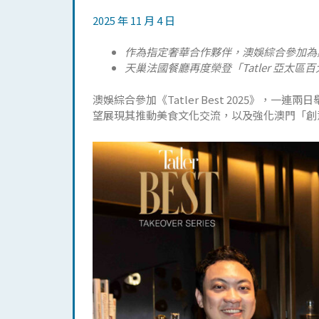
2025 年 11 月 4 日
作為指定奢華合作夥伴，澳娛綜合參加為期兩日的《
天巢法國餐廳再度榮登「Tatler 亞太區
澳娛綜合參加《Tatler Best 2025》
望展現其推動美食文化交流，以及強化澳門「創