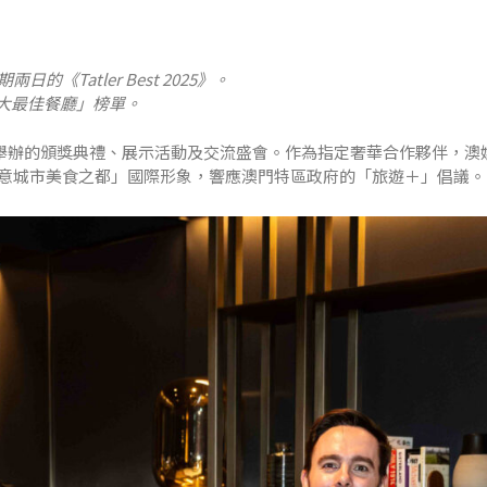
Tatler Best 2025》。
百大最佳餐廳」榜單。
，一連兩日舉辦的頒獎典禮、展示活動及交流盛會。作為指定奢華合作夥伴，
意城市美食之都」國際形象，響應澳門特區政府的「旅遊＋」倡議。