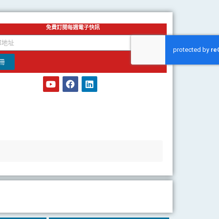
免費訂閱每週電子快訊
冊
Y
F
L
o
a
i
u
c
n
t
e
k
u
b
e
b
o
d
e
o
i
k
n