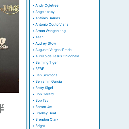
•
Andy Ogletree
•
Angelababy
•
António Barrias
•
António Couto Viana
•
Arnon Wongchiang
•
Asahi
•
Audrey Stow
•
Augusta Vargas-Prada
•
Aurélio de Jesus Chiconela
•
Balming Tiger
•
BEBE
•
Ben Simmons
•
Benjamin Garcia
•
Betty Sigei
•
Bob Gerard
•
Bob Tay
夥伴
•
Boram Um
•
Bradley Beal
•
Brendon Clark
•
Bright