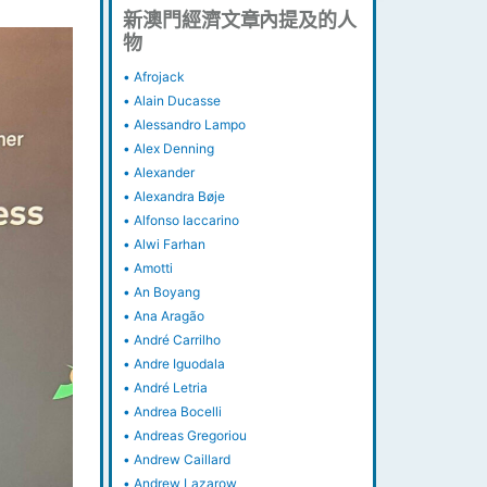
新澳門經濟文章內提及的人
物
•
Afrojack
•
Alain Ducasse
•
Alessandro Lampo
•
Alex Denning
•
Alexander
•
Alexandra Bøje
•
Alfonso Iaccarino
•
Alwi Farhan
•
Amotti
•
An Boyang
•
Ana Aragão
•
André Carrilho
•
Andre Iguodala
•
André Letria
•
Andrea Bocelli
•
Andreas Gregoriou
•
Andrew Caillard
•
Andrew Lazarow