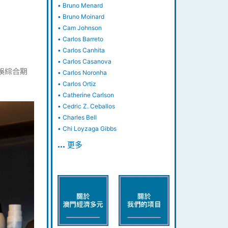
•
Bruno Menard
•
Bruno Moinard
•
Cam Johnson
•
Carlos Barreto
•
Carlos Canhita
•
Carlos Casanova
澳娛綜合期
•
Carlos Noronha
•
Carlos Ortiz
•
Catherine Carlson
•
Cedric Z. Ceballos
•
Charles Bell
•
Chi Loyzaga Gibbs
… 更多