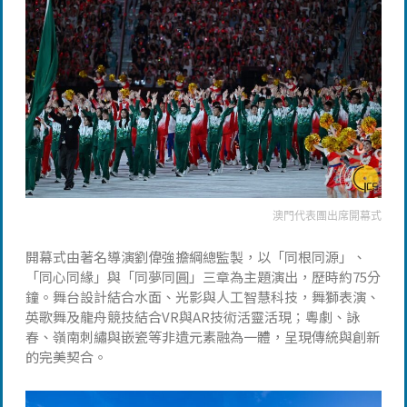
澳門代表團出席開幕式
開幕式由著名導演劉偉強擔綱總監製，以「同根同源」、
「同心同緣」與「同夢同圓」三章為主題演出，歷時約75分
鐘。舞台設計結合水面、光影與人工智慧科技，舞獅表演、
英歌舞及龍舟競技結合VR與AR技術活靈活現；粵劇、詠
春、嶺南刺繡與嵌瓷等非遺元素融為一體，呈現傳統與創新
的完美契合。