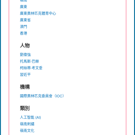
嶺南
廣東
廣東奧林匹克體育中心
廣東省
澳門
香港
人物
劉偉強
托馬斯‧巴赫
柯絲蒂‧考文垂
習近平
機構
國際奧林匹克委員會（IOC）
類別
人工智能 (AI)
嶺南刺繡
嶺南文化