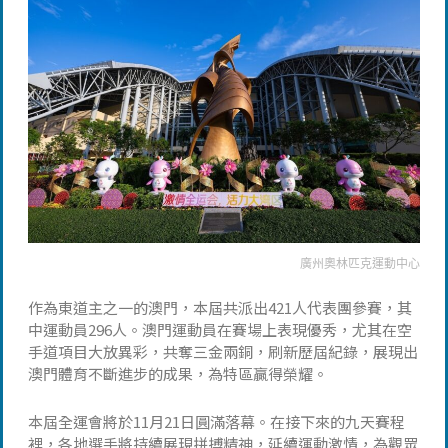
廣州奧林匹克運動中心
作為東道主之一的澳門，本屆共派出421人代表團參賽，其
中運動員296人。澳門運動員在賽場上表現優秀，尤其在空
手道項目大放異彩，共奪三金兩銅，刷新歷屆紀錄，展現出
澳門體育不斷進步的成果，為特區贏得榮耀。
本屆全運會將於11月21日圓滿落幕。在接下來的九天賽程
裡，各地選手將持續展現拼搏精神，延續運動激情，為觀眾