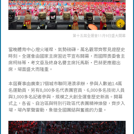
第十五屆全運會11月9日盛大開幕
當晚體育中心燈火璀璨、氣勢磅礴，萬名觀眾齊聚見證歷史
時刻。全運會由國家主席習近平宣布開幕，而國際奧委會主
席柯絲蒂‧考文垂及終身名譽主席托馬斯‧巴赫更應邀出
席，場面盛大而隆重。
本屆賽事由廣東17個城市聯同港澳承辦，參與人數逾1.4萬
名運動員，另有8,000多名代表團官員、6,000多名技術人員
與3,000多名記者參與，規模之大創全運會歷史新高。開幕
式上，各省、自治區與特別行政區代表團精神煥發，齊步入
場，場內掌聲雷動，象徵全國團結與奮進的力量。