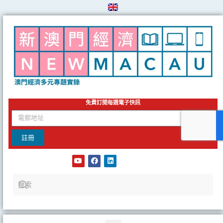
Skip
to
content
免費訂閱每週電子快訊
email
註冊
Y
F
L
o
a
i
u
c
n
t
e
k
u
b
e
b
o
d
e
o
i
k
n