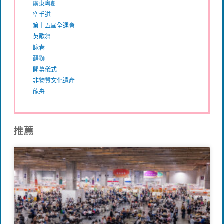
廣東粵劇
空手道
第十五屆全運會
英歌舞
詠春
醒獅
開幕儀式
非物質文化遺產
龍舟
推薦