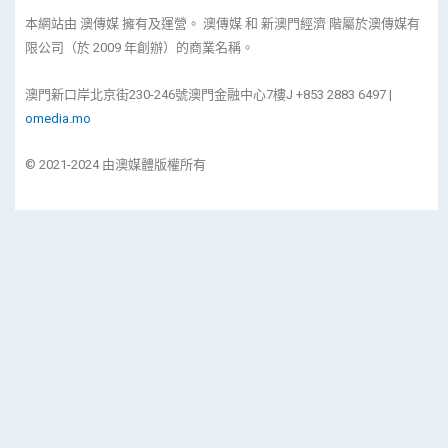
本網站由 澳傳媒 擁有及運營。 澳傳媒 和 新澳門經濟 階屬於澳傳媒有
限公司（於 2009 年創辦）的商業名稱。
澳門新口岸北京街230-246號澳門金融中心7樓J +853 2883 6497 |
omedia.mo
© 2021-2024 由澳媒體版權所有