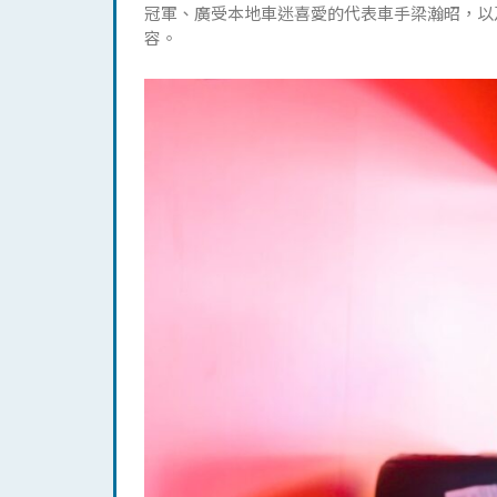
冠軍、廣受本地車迷喜愛的代表車手梁瀚昭，以及 20
容。