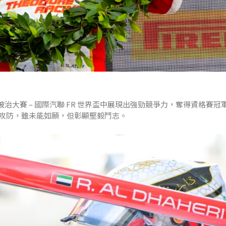
披治大賽 – 國際汽聯 FR 世界盃中展現出強勁競爭力，奪得資格賽冠
攻防，雖未能如願，但彰顯堅毅鬥志。