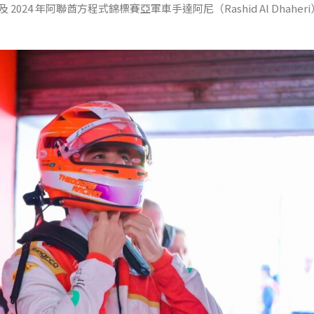
24 年阿聯酋方程式錦標賽亞軍車手達阿尼（Rashid Al Dhaher