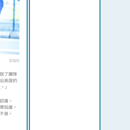
梁瀚昭
就了團隊
現出高度的
位。」
認識。
業知識，
不衰。