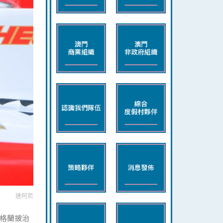
達阿尼
門格蘭披治