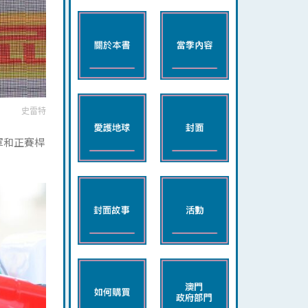
史雷特
軍和正賽桿