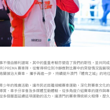
事不僅由勝利譜寫，其中的重重考驗亦塑造了我們的韌性，並共同成
利 PREMA 賽車隊，從奪得桿位到冷靜應對比賽中的突發情況皆展
格蘭披治大賽車， 攜手再進一步，持續提升澳門『體育之城』的地
青少年的推廣活動，讓市民近距離接觸賽車運動，深化對賽車文化的
導賞、車手分享會及多媒體互動體驗，從多角度介紹賽車的運作與專
從多個層面延續這項運動的活力，讓澳門的賽車傳統薪火相傳，歷久