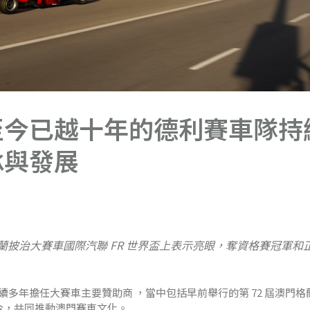
至今已越十年的德利賽車隊持
承與發展
格蘭披治大賽車國際汽聯 FR 世界盃上表示亮眼，奪資格賽冠軍和
多年擔任大賽車主要贊助商 ，當中包括早前舉行的第 72 屆澳門格
至今，共同推動澳門賽車文化。