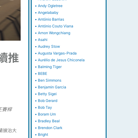
•
Andy Ogletree
•
Angelababy
•
António Barrias
•
António Couto Viana
•
Arnon Wongchiang
•
Asahi
•
Audrey Stow
續推
•
Augusta Vargas-Prada
•
Aurélio de Jesus Chiconela
•
Balming Tiger
•
BEBE
•
Ben Simmons
•
Benjamin Garcia
•
Betty Sigei
•
Bob Gerard
•
Bob Tay
正賽桿
•
Boram Um
•
Bradley Beal
•
Brendon Clark
蘭披治大
•
Bright