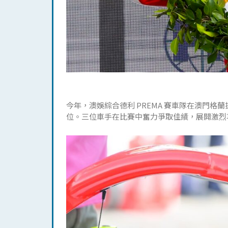
今年，澳娛綜合德利 PREMA 賽車隊在澳門格蘭
位。三位車手在比賽中奮力爭取佳績，展開激烈