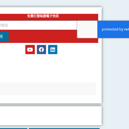
免費訂閱每週電子快訊
冊
Y
F
L
o
a
i
u
c
n
t
e
k
u
b
e
b
o
d
e
o
i
k
n