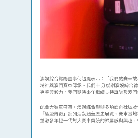
澳娛綜合常務董事何超鳳表示：「我們的賽車故
精神與澳門賽車傳承。我們十 分感謝澳娛綜合德
專業與毅力。我們期待來年繼續支持車隊及澳門
配合大賽車盛事，澳娛綜合舉辦多項面向社區及
「極速傳奇」系列活動涵蓋歷史展覽、賽車基地
並激發年輕一代對大賽車傳統的歸屬感與興趣，