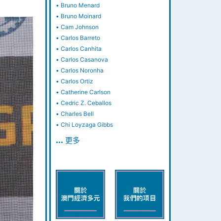
•
Bruno Menard
•
Bruno Moinard
•
Cam Johnson
•
Carlos Barreto
•
Carlos Canhita
•
Carlos Casanova
•
Carlos Noronha
•
Carlos Ortiz
•
Catherine Carlson
•
Cedric Z. Ceballos
•
Charles Bell
•
Chi Loyzaga Gibbs
… 更多