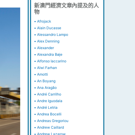
新澳門經濟文章內提及的人
物
•
Afrojack
•
Alain Ducasse
•
Alessandro Lampo
•
Alex Denning
•
Alexander
•
Alexandra Bøje
•
Alfonso Iaccarino
•
Alwi Farhan
•
Amotti
•
An Boyang
•
Ana Aragão
•
André Carrilho
•
Andre Iguodala
•
André Letria
•
Andrea Bocelli
•
Andreas Gregoriou
•
Andrew Caillard
•
Andrew Lazarow