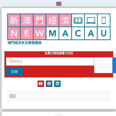
Skip
to
content
免費訂閱每週電子快訊
email
註冊
Y
F
L
o
a
i
u
c
n
t
e
k
u
b
e
b
o
d
e
o
i
k
n