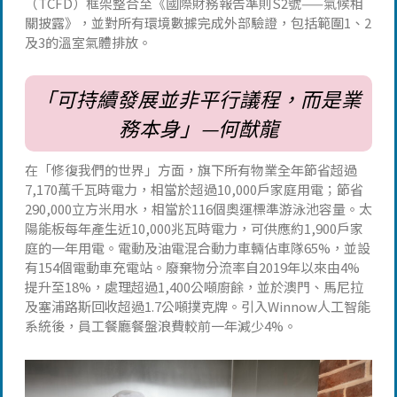
（TCFD）框架整合至《國際財務報告準則S2號——氣候相
關披露》，並對所有環境數據完成外部驗證，包括範圍1、2
及3的溫室氣體排放。
「可持續發展並非平行議程，而是業
務本身」—何猷龍
在「修復我們的世界」方面，旗下所有物業全年節省超過
7,170萬千瓦時電力，相當於超過10,000戶家庭用電；節省
290,000立方米用水，相當於116個奧運標準游泳池容量。太
陽能板每年產生近10,000兆瓦時電力，可供應約1,900戶家
庭的一年用電。電動及油電混合動力車輛佔車隊65%，並設
有154個電動車充電站。廢棄物分流率自2019年以來由4%
提升至18%，處理超過1,400公噸廚餘，並於澳門、馬尼拉
及塞浦路斯回收超過1.7公噸撲克牌。引入Winnow人工智能
系統後，員工餐廳餐盤浪費較前一年減少4%。