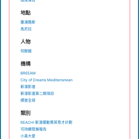
環境保育
地點
塞浦路斯
馬尼拉
人物
何猷龍
機構
BREEAM
City of Dreams Mediterranean
新濠影滙
新濠影滙第二期項目
標普全球
類別
REACH! 新濠運動菁英育才計劃
可持續發展報告
小善大愛