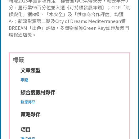
新濠2025年獲多項肯定：標普全球CSA得66分，較去年升9
分，居行業96百分位並入選《可持續發展年鑑》；CDP「氣
候變化」獲B級，「水安全」及「供應商合作評估」均獲
A-；新濠影滙第二期及City of Dreams Mediterranean獲
BREEAM「出色」評級，多間物業獲Green Key認證及澳門
環保酒店獎。
標籤
文章類型
專題
綜合度假村夥伴
新濠博亞
策略夥伴
項目