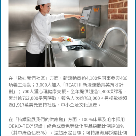
在「啟迪我們社區」方面，新濠動員逾4,100名同事參與486
項義工活動；3,000人加入「REACH! 新濠運動菁英育才計
劃」；700人獲心理健康支援。全年提供超過1,400項課程，
累計逾763,000學習時數，報名人次逾783,000。另捐款逾超
過1,917萬美元支持社區、中小企及文化遺產。
在「持續發展我們的供應鏈」方面，100%床單及毛巾採用
OEKO-TEX®認證；綠色或黃色等級化學品採購比例達80%
（其中綠色佔65%），遠超原定目標；可持續海鮮採購比例