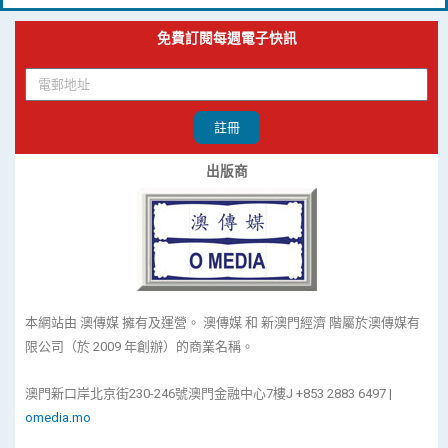
免費訂閱每週電子快訊
註冊
出版商
本網站由 澳傳媒 擁有及運營。 澳傳媒 和 新澳門經濟 階屬於澳傳媒有
限公司（於 2009 年創辦）的商業名稱。
澳門新口岸北京街230-246號澳門金融中心7樓J +853 2883 6497 |
omedia.mo