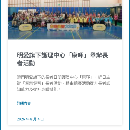
明愛旗下護理中心「康暉」舉辦長
者活動
澳門明愛旗下的長者日間護理中心「康暉」，近日主
辦「耆樂健智」長者活動，藉由競賽活動提升長者認
知能力及提升身體機能。
詳細內容
2026 年 8 月 4 日