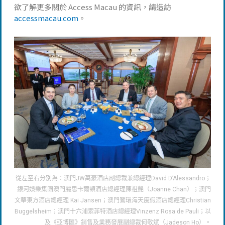
欲了解更多關於 Access Macau 的資訊，請造訪
accessmacau.com
。
從左至右分別為：澳門JW萬豪酒店副總裁兼總經理David D’Alessandro；
銀河娛樂集團澳門麗思卡爾頓酒店總經理陳祖艷（Joanne Chan）；澳門
文華東方酒店總經理 Kai Jansen；澳門鷺環海天度假酒店總經理Christian
Buggelsheim；澳門十六浦索菲特酒店總經理Vinzenz Rosa de Pauli；以
及《亞博匯》銷售及業務發展副總裁何敬斌（Jadeson Ho）。