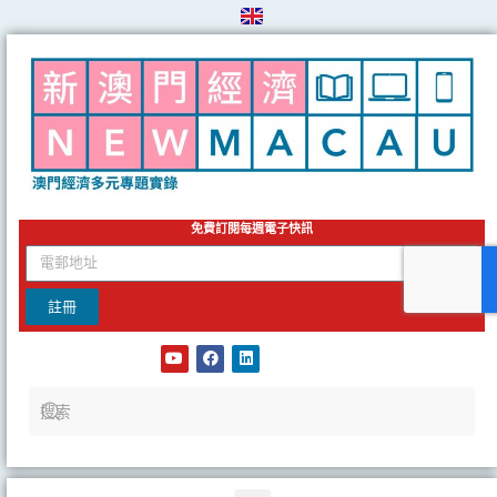
Skip
to
content
免費訂閱每週電子快訊
email
註冊
Y
F
L
o
a
i
u
c
n
t
e
k
u
b
e
b
o
d
e
o
i
k
n