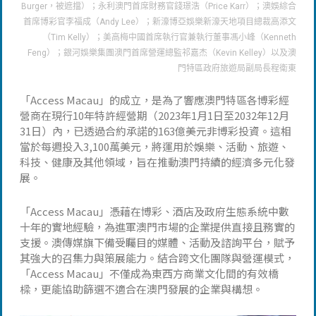
Burger，被遮擋）；永利澳門首席財務官錢璟浩（Price Karr）；澳娛綜合
首席博彩官李福成（Andy Lee）；新濠博亞娛樂新濠天地項目總裁高添文
（Tim Kelly）；美高梅中國首席執行官兼執行董事馮小峰（Kenneth
Feng）；銀河娛樂集團澳門首席營運總監祁嘉杰（Kevin Kelley）以及澳
門特區政府旅遊局副局長程衛東
「Access Macau」的成立，是為了響應澳門特區各博彩經
營商在現行10年特許經營期（2023年1月1日至2032年12月
31日）內，已透過合約承諾的163億美元非博彩投資。這相
當於每週投入3,100萬美元，將運用於娛樂、活動、旅遊、
科技、健康及其他領域，旨在推動澳門持續的經濟多元化發
展。
「Access Macau」憑藉在博彩、酒店及政府生態系統中數
十年的實地經驗，為進軍澳門市場的企業提供直接且務實的
支援。澳傳媒旗下備受矚目的媒體、活動及諮詢平台，賦予
其強大的召集力與策展能力。結合跨文化團隊與營運模式，
「Access Macau」不僅成為東西方商業文化間的有效橋
樑，更能協助篩選不適合在澳門發展的企業與構想。