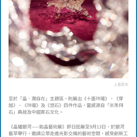
上善若水
至於「晶．潤自在」主題區，則展出《十面玲瓏》、《穿
越》、《玲瓏》及《悠石》四件作品，靈感源自「米芾拜
石」典故及中國賞石文化。
《晶耀銀河——鉑晶藝術展》即日起展至9月13日，於銀河
藝萃舉行，邀請公眾走進光影交織的藝術空間，感受創新工