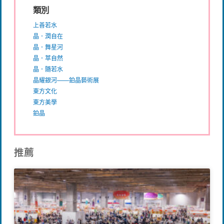
類別
上善若水
晶．潤自在
晶．舞星河
晶．萃自然
晶．隨若水
晶耀銀河——鉑晶藝術展
東方文化
東方美學
鉑晶
推薦