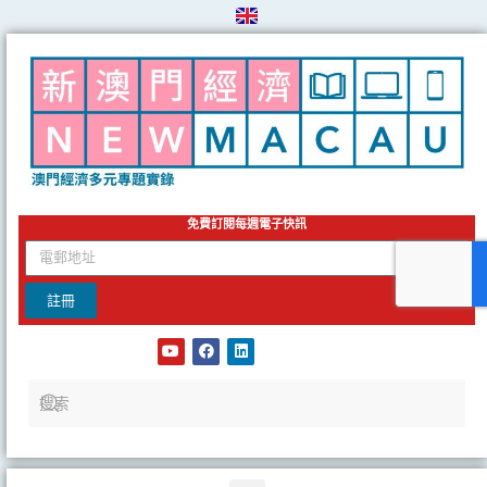
Skip
to
content
免費訂閱每週電子快訊
email
註冊
Y
F
L
o
a
i
u
c
n
t
e
k
u
b
e
b
o
d
e
o
i
k
n