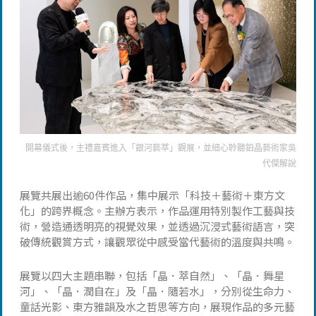
開幕儀式後，主禮嘉賓進入「銀河藝萃」觀展，並細心聆聽鉑晶藝術家吳
代傑解說
展覽共展出逾60件作品，集中展示「科技＋藝術＋東方文
化」的跨界概念。主辦方表示，作品運用特別製作工藝與技
術，營造通透明亮的視覺效果，並透過沉浸式藝術語言，突
破傳統觀賞方式，讓觀眾從中感受當代藝術的溫度與共鳴。
展覽以四大主題串聯，包括「晶．萃自然」、「晶．舞星
河」、「晶．潤自在」及「晶．隨若水」，分別從生命力、
童話光影、東方雅韻及水之哲思等方向，展現作品的多元藝