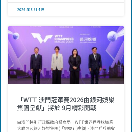
2026 年 8 月 4 日
「WTT 澳門冠軍賽2026由銀河娛樂
集團呈獻」將於 9月精彩開戰
由澳門特別行政區政府體育局、WTT世界乒乓球職業
大聯盟及銀河娛樂集團(「銀娛」)主辦、澳門乒乓總會