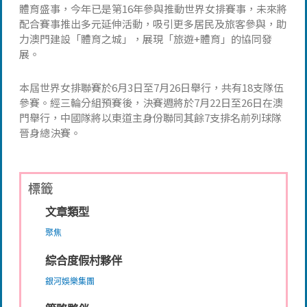
體育盛事，今年已是第16年參與推動世界女排賽事，未來將
配合賽事推出多元延伸活動，吸引更多居民及旅客參與，助
力澳門建設「體育之城」，展現「旅遊+體育」的協同發
展。
本屆世界女排聯賽於6月3日至7月26日舉行，共有18支隊伍
參賽。經三輪分組預賽後，決賽週將於7月22日至26日在澳
門舉行，中國隊將以東道主身份聯同其餘7支排名前列球隊
晉身總決賽。
標籤
文章類型
聚焦
綜合度假村夥伴
銀河娛樂集團