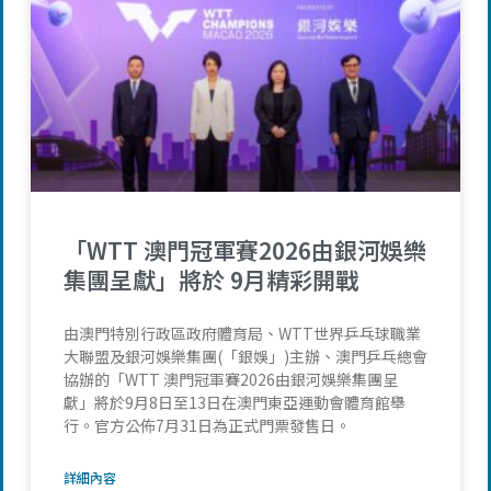
「WTT 澳門冠軍賽2026由銀河娛樂
集團呈獻」將於 9月精彩開戰
由澳門特別行政區政府體育局、WTT世界乒乓球職業
大聯盟及銀河娛樂集團(「銀娛」)主辦、澳門乒乓總會
協辦的「WTT 澳門冠軍賽2026由銀河娛樂集團呈
獻」將於9月8日至13日在澳門東亞運動會體育館舉
行。官方公佈7月31日為正式門票發售日。
詳細內容