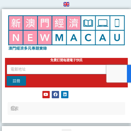
Skip
to
content
免費訂閱每週電子快訊
email
註冊
Y
F
L
o
a
i
u
c
n
t
e
k
u
b
e
b
o
d
e
o
i
k
n