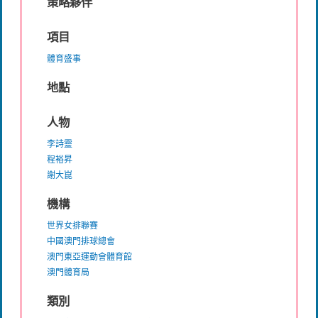
策略夥伴
項目
體育盛事
地點
人物
李詩靈
程裕昇
謝大崑
機構
世界女排聯賽
中國澳門排球總會
澳門東亞運動會體育館
澳門體育局
類別