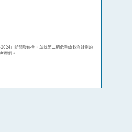
-2024」新聞發佈會，並就第二期危重症救治計劃的
者案例。
上周四（10月12日）舉行年度重要活動「愛眼行