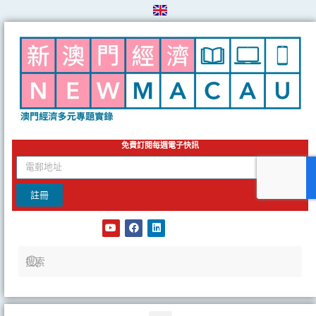
Skip
to
content
免費訂閱每週電子快訊
email
註冊
Y
F
L
o
a
i
u
c
n
t
e
k
u
b
e
b
o
d
e
o
i
k
n