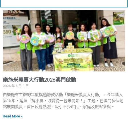
Page
Page
Page
Page
Page
樂施米義賣大行動2026澳門啟動
2026 年 6 月 9 日
由樂施會主辦的年度旗艦籌款活動「樂施米義賣大行動」，今年踏入
第15年，延續「撐小農，改變從一包米開始！」主題，在澳門多個地
點展開義賣，首日反應熱烈，吸引不少市民、家庭及旅客參與。
Read More »