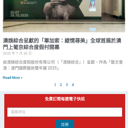
澳娛綜合呈獻的「畢加索：縱情尋美」全球首展於澳
門上葡京綜合度假村開幕
2025 年 7 月 28 日
由澳娛綜合度假股份有限公司（「澳娛綜合」）呈獻、作為「藝文薈
澳：澳門國際藝術雙年展 2025」
Read More »
1
2
3
4
免費訂閱每週電子快訊
註冊