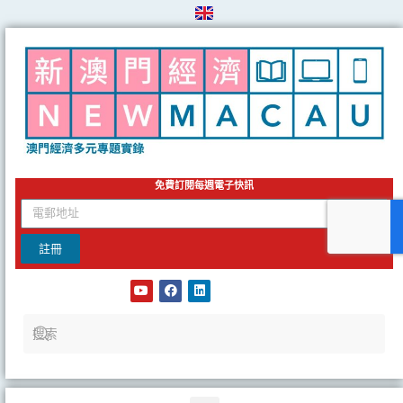
Skip
to
content
免費訂閱每週電子快訊
email
註冊
Y
F
L
o
a
i
u
c
n
t
e
k
u
b
e
b
o
d
e
o
i
k
n