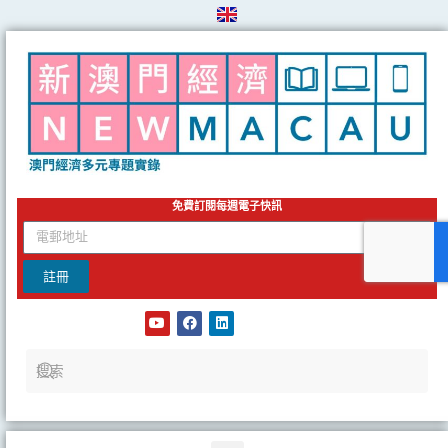
Skip
to
content
免費訂閱每週電子快訊
email
註冊
Y
F
L
o
a
i
u
c
n
t
e
k
u
b
e
b
o
d
e
o
i
k
n