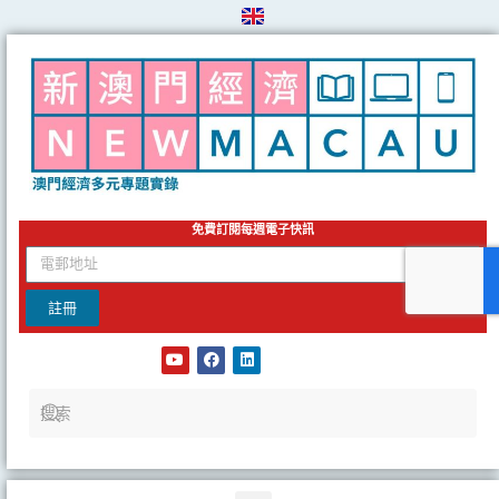
Skip
to
content
免費訂閱每週電子快訊
email
註冊
Y
F
L
o
a
i
u
c
n
t
e
k
u
b
e
b
o
d
e
o
i
k
n