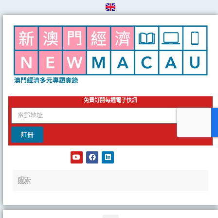
Skip
to
content
免費訂閱每週電子快訊
email
註冊
Y
F
L
o
a
i
u
c
n
t
e
k
u
b
e
b
o
d
e
o
i
k
n