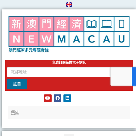
Skip
to
content
免費訂閱每週電子快訊
email
註冊
Y
F
L
o
a
i
u
c
n
t
e
k
u
b
e
b
o
d
e
o
i
k
n