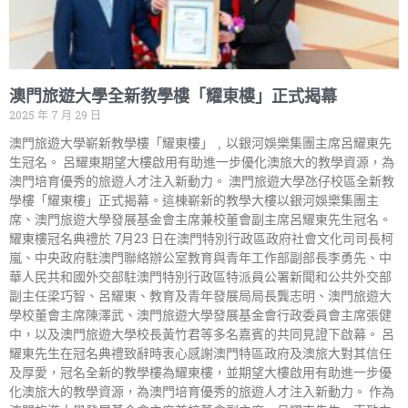
澳門旅遊大學全新教學樓「耀東樓」正式揭幕
2025 年 7 月 29 日
澳門旅遊大學嶄新教學樓「耀東樓」﹐以銀河娛樂集團主席呂耀東先
生冠名。 呂耀東期望大樓啟用有助進一步優化澳旅大的教學資源，為
澳門培育優秀的旅遊人才注入新動力。 澳門旅遊大學氹仔校區全新教
學樓「耀東樓」正式揭幕。這棟嶄新的教學大樓以銀河娛樂集團主
席、澳門旅遊大學發展基金會主席兼校董會副主席呂耀東先生冠名。
耀東樓冠名典禮於 7月23 日在澳門特別行政區政府社會文化司司長柯
嵐、中央政府駐澳門聯絡辦公室教育與青年工作部副部長李勇先、中
華人民共和國外交部駐澳門特別行政區特派員公署新聞和公共外交部
副主任梁巧智、呂耀東、教育及青年發展局局長龔志明、澳門旅遊大
學校董會主席陳澤武、澳門旅遊大學發展基金會行政委員會主席張健
中，以及澳門旅遊大學校長黃竹君等多名嘉賓的共同見證下啟幕。 呂
耀東先生在冠名典禮致辭時衷心感謝澳門特區政府及澳旅大對其信任
及厚愛，冠名全新的教學樓為耀東樓，並期望大樓啟用有助進一步優
化澳旅大的教學資源，為澳門培育優秀的旅遊人才注入新動力。 作為