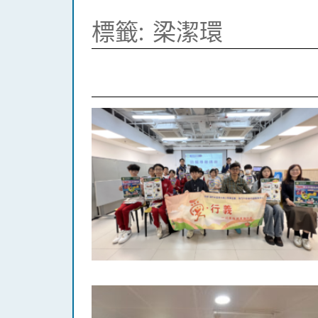
標籤:
梁潔環