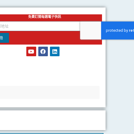
免費訂閱每週電子快訊
冊
Y
F
L
o
a
i
u
c
n
t
e
k
u
b
e
b
o
d
e
o
i
k
n