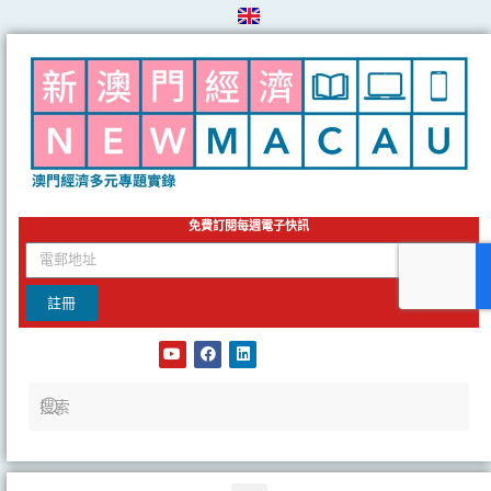
Skip
to
content
免費訂閱每週電子快訊
email
註冊
Y
F
L
o
a
i
u
c
n
t
e
k
u
b
e
b
o
d
e
o
i
k
n