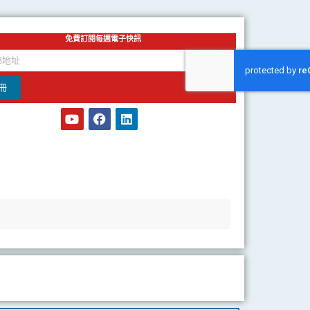
免費訂閱每週電子快訊
冊
Y
F
L
o
a
i
u
c
n
t
e
k
u
b
e
b
o
d
e
o
i
k
n