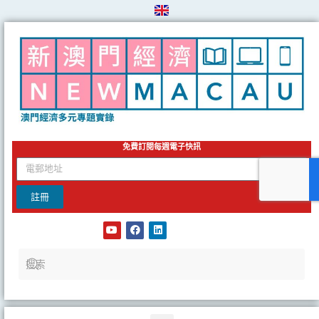
Skip
to
content
免費訂閱每週電子快訊
email
註冊
Y
F
L
o
a
i
u
c
n
t
e
k
u
b
e
b
o
d
e
o
i
k
n