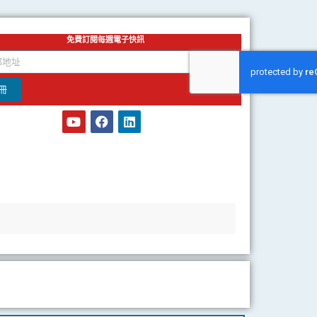
免費訂閱每週電子快訊
冊
Y
F
L
o
a
i
u
c
n
t
e
k
u
b
e
b
o
d
e
o
i
k
n