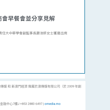
商會早餐會並分享見解
會責任大中華學會副監事長蕭浩妍女士獲邀出席
傳媒 和 新澳門經濟 階屬於澳傳媒有限公司（於 2009 年創
心7樓J +853 2883 6497 |
omedia.mo