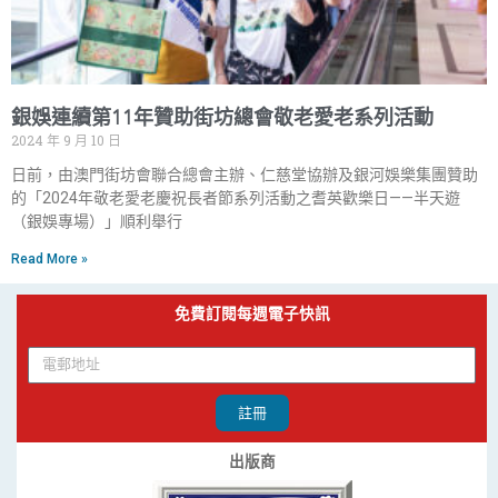
銀娛連續第11年贊助街坊總會敬老愛老系列活動
2024 年 9 月 10 日
日前，由澳門街坊會聯合總會主辦、仁慈堂協辦及銀河娛樂集團贊助
的「2024年敬老愛老慶祝長者節系列活動之耆英歡樂日——半天遊
（銀娛專場）」順利舉行
Read More »
免費訂閱每週電子快訊
註冊
出版商