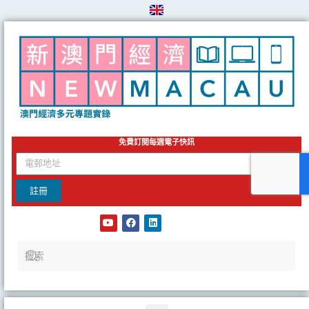
Skip
to
content
免費訂閱每週電子快訊
email
註冊
Y
F
L
o
a
i
u
c
n
t
e
k
u
b
e
b
o
d
e
o
i
k
n